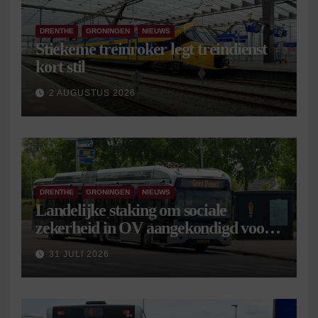
DRENTHE
GRONINGEN
NIEUWS
Stiekeme treinroker legt treindienst
kort stil
2 AUGUSTUS 2026
DRENTHE
GRONINGEN
NIEUWS
Landelijke staking om sociale
zekerheid in OV aangekondigd voor 9
september
31 JULI 2026