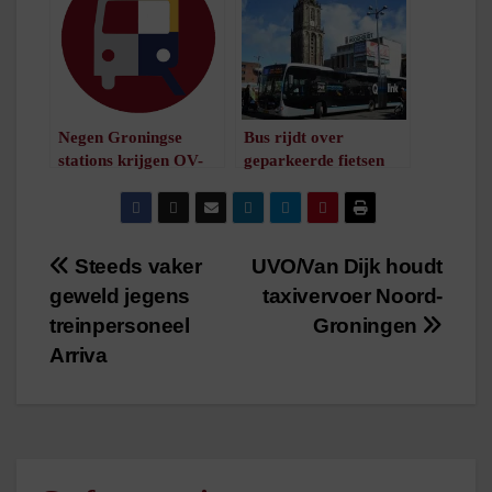
Negen Groningse
Bus rijdt over
stations krijgen OV-
geparkeerde fietsen
fietsen
heen
/
1
minuut leestijd
/
1
minuut leestijd
Bericht
Steeds vaker
UVO/Van Dijk houdt
geweld jegens
taxivervoer Noord-
navigatie
treinpersoneel
Groningen
Arriva