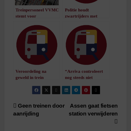
Treinpersoneel VVMC
Politie houdt
stemt voor
zwartrijders met
Multimodaal-CAO
geweld aan
/
1
minuut leestijd
/
1
minuut leestijd
Veroordeling na
“Arriva controleert
geweld in trein
nog steeds niet
/
1
minuut leestijd
genoeg”
/
1
minuut leestijd
Bericht
Geen treinen door
Assen gaat fietsen
aanrijding
station verwijderen
navigatie