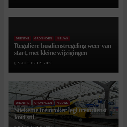
DRENTHE
GRONINGEN
NIEUWS
Reguliere busdienstregeling weer van
start, met kleine wijzigingen
5 AUGUSTUS 2026
DRENTHE
GRONINGEN
NIEUWS
Stiekeme treinroker legt treindienst
kort stil