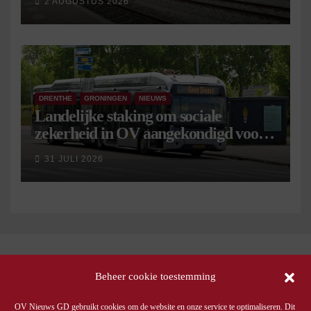
2 AUGUSTUS 2026
DRENTHE
GRONINGEN
NIEUWS
Landelijke staking om sociale
zekerheid in OV aangekondigd voor 9
september
31 JULI 2026
Beheer cookie toestemming
OV Nieuws GD gebruikt cookies om de website en onze service te optimaliseren. Dit