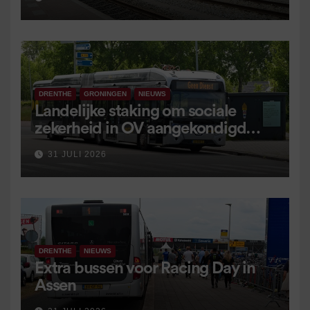
DRENTHE
GRONINGEN
NIEUWS
Landelijke staking om sociale
zekerheid in OV aangekondigd
voor 9 september
31 JULI 2026
DRENTHE
NIEUWS
Extra bussen voor Racing Day in
Assen