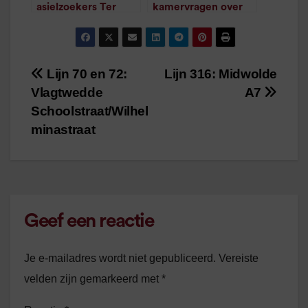
asielzoekers Ter
kamervragen over
Apel blijft ook in
problemen Ter Apel
/
1
minuut leestijd
2021
/
1
minuut leestijd
Lijn 70 en 72:
Lijn 316: Midwolde
Bericht
Vlagtwedde
A7
navigatie
Schoolstraat/Wilhel
minastraat
Geef een reactie
Je e-mailadres wordt niet gepubliceerd.
Vereiste
velden zijn gemarkeerd met
*