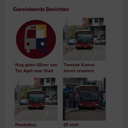
Gerelateerde Berichten
Nog geen Qliner van
Tweede Kamer
Ter Apel naar Stad
stemt unaniem
/
1
minuut leestijd
tegen gratis
pendelbus Ter Apel
/
1
minuut leestijd
Pendelbus
SP stelt