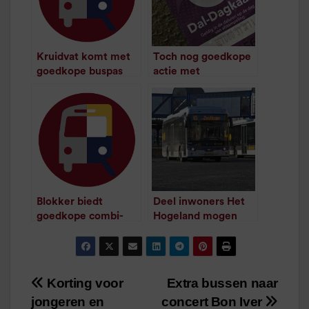
Kruidvat komt met
Toch nog goedkope
goedkope buspas
actie met
voor het weekend
buskaartjes
/
1
minuut leestijd
/
1
minuut leestijd
Blokker biedt
Deel inwoners Het
goedkope combi-
Hogeland mogen
dagkaart aan
gratis met het ov
/
1
minuut leestijd
/
1
minuut leestijd
Korting voor
Extra bussen naar
Bericht
jongeren en
concert Bon Iver