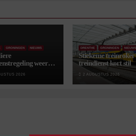
E
GRONINGEN
NIEUWS
DRENTHE
GRONINGEN
NIEUW
iere
Stiekeme treinroker 
enstregeling weer
treindienst kort stil
tart, met kleine
GUSTUS 2026
2 AUGUSTUS 2026
gingen