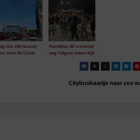
og één allerlaatste
Nachtbus dit weekend
eer over de Grote
nog volgens wintertijd
arkt, ook voor de
/
1
minuut leestijd
ude Groningse bussen
/
4
minuten leestijd
Citybuskaartje naar zes 