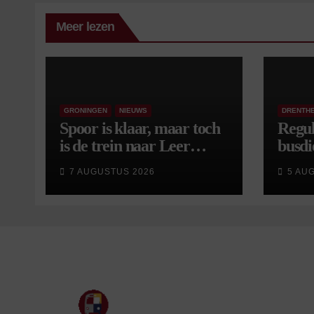
Meer lezen
GRONINGEN
NIEUWS
DRENTH
Spoor is klaar, maar toch
Regul
is de trein naar Leer
busdi
opnieuw vertraagd
van s
7 AUGUSTUS 2026
5 AU
wijzi