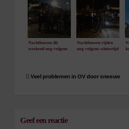
Nachtbussen dit
Nachtbussen rijden
N
weekend nog volgens
nog volgens wintertijd
k
zomertijd
/
1
minuut leestijd
M
/
1
minuut leestijd
o
Bericht
Veel problemen in OV door sneeuw
navigatie
Geef een reactie