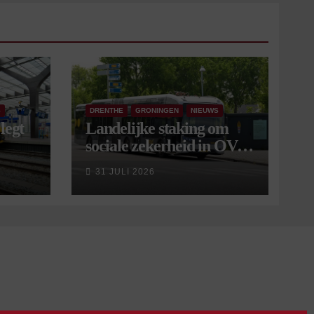
S
DRENTHE
GRONINGEN
NIEUWS
legt
Landelijke staking om
sociale zekerheid in OV
aangekondigd voor 9
31 JULI 2026
september