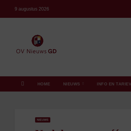
Ga
9 augustus 2026
naar
de
inhoud
HOME
NIEUWS
INFO EN TARIE
NIEUWS