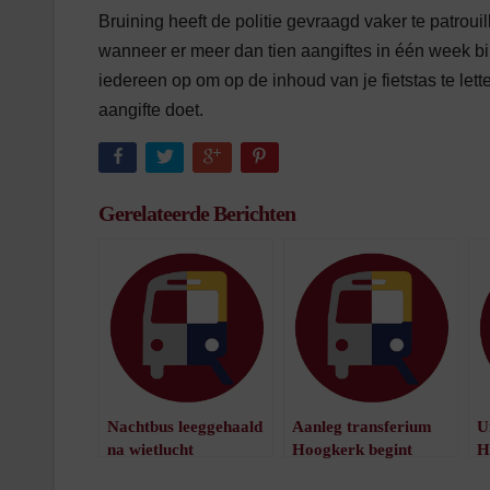
Bruining heeft de politie gevraagd vaker te patroui
wanneer er meer dan tien aangiftes in één week bi
iedereen op om op de inhoud van je fietstas te lett
aangifte doet.
Gerelateerde Berichten
Nachtbus leeggehaald
Aanleg transferium
U
na wietlucht
Hoogkerk begint
H
/
1
minuut leestijd
volgend jaar