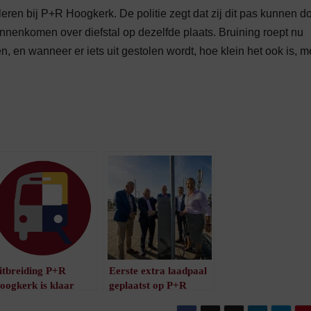
lleren bij P+R Hoogkerk. De politie zegt dat zij dit pas kunnen d
nnenkomen over diefstal op dezelfde plaats. Bruining roept nu
en, en wanneer er iets uit gestolen wordt, hoe klein het ook is, 
itbreiding P+R
Eerste extra laadpaal
oogkerk is klaar
geplaatst op P+R
/
1
minuut leestijd
Hoogkerk