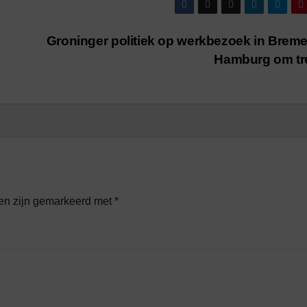
/
1
minuut leestijd
Groninger politiek op werkbezoek in Brem
Hamburg om tr
den zijn gemarkeerd met
*