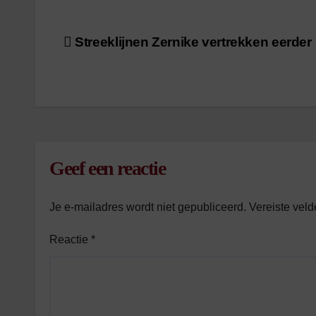
/
1
minuut leestijd
Bericht
Streeklijnen Zernike vertrekken eerder
navigatie
Geef een reactie
Je e-mailadres wordt niet gepubliceerd.
Vereiste vel
Reactie
*