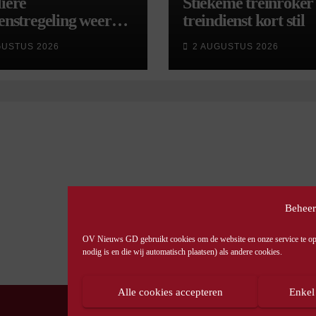
iere
Stiekeme treinroker 
enstregeling weer
treindienst kort stil
tart, met kleine
GUSTUS 2026
2 AUGUSTUS 2026
gingen
Beheer
OV Nieuws GD gebruikt cookies om de website en onze service te opti
nodig is en die wij automatisch plaatsen) als andere cookies.
Alle cookies accepteren
Enkel
© OV Nieuws GD -
Privacyverklaring