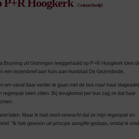
 op P+R Hoogkerk
/
1
minuut leestijd
lida Bruining uit Groningen leeggehaald op P+R Hoogkerk toen 
g in een lezersbrief aan huis-aan-huisblad De Gezinsbode.
en om vanaf daar verder te gaan met de bus naar haar stageadre
n regenpak laten zitten. Bij terugkomst per bus zag ze dat haar
nomen.
n moet laten. Maar ik had nooit verwacht dat ze mijn regenpak en
rief. “Ik heb gewoon uit principe aangifte gedaan, omdat ik vind