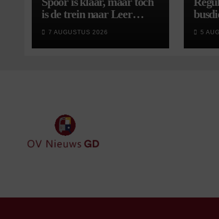
Spoor is klaar, maar toch
Regul
is de trein naar Leer
busdi
opnieuw vertraagd
van s
7 AUGUSTUS 2026
5 AU
wijzi