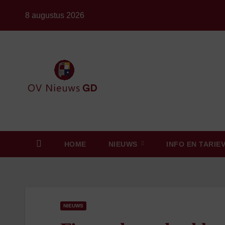
Ga
8 augustus 2026
naar
de
inhoud
HOME
NIEUWS
INFO EN TARIE
NIEUWS