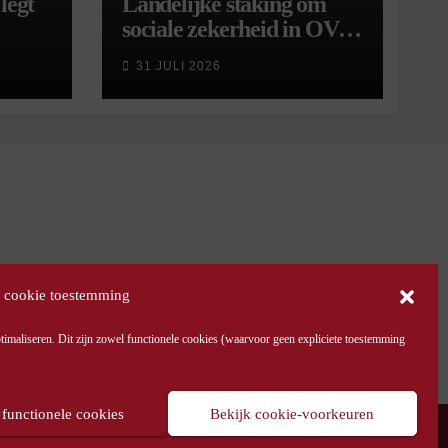
legt
Landelijke staking om
sociale zekerheid in OV
aangekondigd voor 9
31 JULI 2026
september
 cookie toestemming
maliseren. Dit zijn zowel functionele cookies (waarvoor geen expliciete toestemming
 functionele cookies
Bekijk cookie-voorkeuren