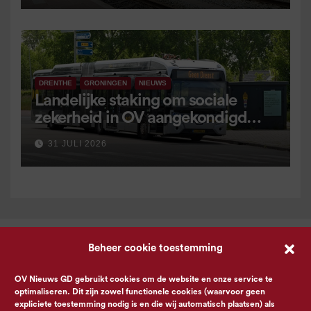
DRENTHE
GRONINGEN
NIEUWS
Landelijke staking om sociale
zekerheid in OV aangekondigd
voor 9 september
31 JULI 2026
Beheer cookie toestemming
OV Nieuws GD gebruikt cookies om de website en onze service te
optimaliseren. Dit zijn zowel functionele cookies (waarvoor geen
expliciete toestemming nodig is en die wij automatisch plaatsen) als