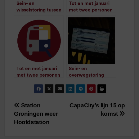
Sein- en
Tot en met januari
wisselstoring tussen
met twee personen
Bedum en Delfzijl
op één kaartje
/
2
minuten
/
1
minuut leestijd
leestijd
Tot en met januari
Sein- en
met twee personen
overwegstoring
op Ã©Ã©n kaartje
tussen Grijpskerk en
/
2
minuten
Zuidhorn
leestijd
/
1
minuut leestijd
Station
CapaCity’s lijn 15 op
Bericht
Groningen weer
komst
navigatie
Hoofdstation