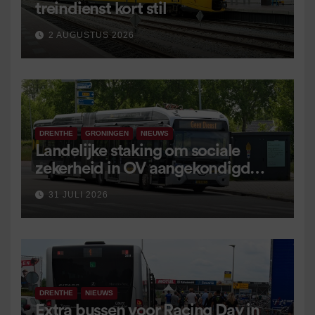
treindienst kort stil
2 AUGUSTUS 2026
DRENTHE
GRONINGEN
NIEUWS
Landelijke staking om sociale
zekerheid in OV aangekondigd
voor 9 september
31 JULI 2026
DRENTHE
NIEUWS
Extra bussen voor Racing Day in