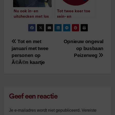
Nu ook in- en
Tot twee keer toe
uitchecken met los
sein- en
kaartje
wisselstoring
/
1
minuut leestijd
/
1
minuut leestijd
Tot en met
Opnieuw ongeval
Bericht
januari met twee
op busbaan
navigatie
personen op
Peizerweg
Ã©Ã©n kaartje
Geef een reactie
Je e-mailadres wordt niet gepubliceerd.
Vereiste