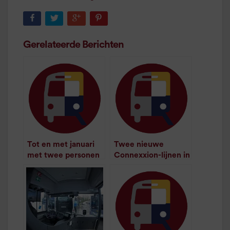
Gerelateerde Berichten
Tot en met januari
Twee nieuwe
met twee personen
Connexxion-lijnen in
op Ã©Ã©n kaartje
Groningen vanaf
/
2
minuten
januari 2008
leestijd
/
1
minuut leestijd