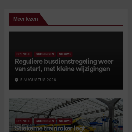
Meer lezen
DRENTHE
GRONINGEN
NIEUWS
Reguliere busdienstregeling weer
van start, met kleine wijzigingen
5 AUGUSTUS 2026
DRENTHE
GRONINGEN
NIEUWS
Stiekeme treinroker legt