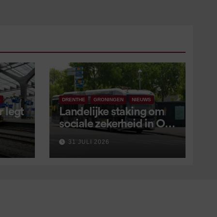
S
DRENTHE
GRONINGEN
NIEUWS
 legt
Landelijke staking om
sociale zekerheid in OV
aangekondigd voor 9
31 JULI 2026
september