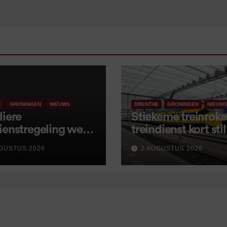
E
GRONINGEN
NIEUWS
DRENTHE
GRONINGEN
NIEUW
liere
Stiekeme treinroker
ienstregeling weer
treindienst kort stil
tart, met kleine
GUSTUS 2026
2 AUGUSTUS 2026
igingen