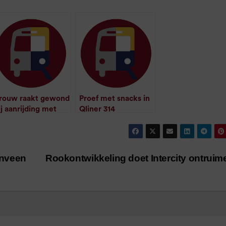
rouw raakt gewond
Proef met snacks in
ij aanrijding met
Qliner 314
/
1
minuut leestijd
liner
/
1
minuut leestijd
enveen
Rookontwikkeling doet Intercity ontrui