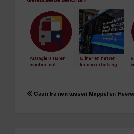
Gerelateerde Berichten
Passagiers Haren
Qliner en fietser
V
moeten met
komen in botsing
b
/
1
minuut leestijd
taxibusje
Q
/
1
minuut leestijd
Geen treinen tussen Meppel en Heer
Bericht
navigatie