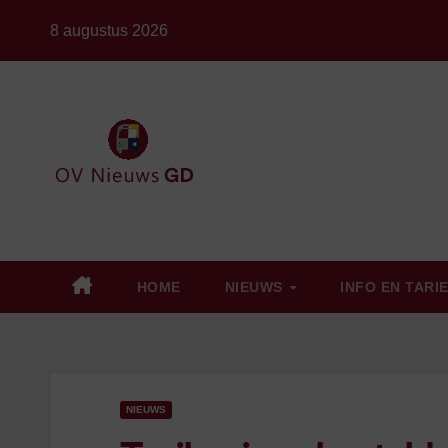
Ga
8 augustus 2026
naar
de
inhoud
HOME
NIEUWS
INFO EN TARI
NIEUWS