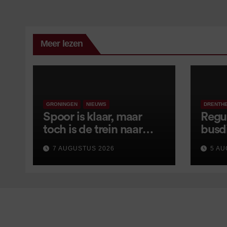
Meer lezen
GRONINGEN
NIEUWS
DRENTH
Spoor is klaar, maar
Regu
toch is de trein naar
busd
Leer opnieuw vertraagd
van s
7 AUGUSTUS 2026
5 AU
wijz