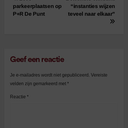
Bericht
parkeerplaatsen op
“instanties wijzen
navigatie
P+R De Punt
teveel naar elkaar”
Geef een reactie
Je e-mailadres wordt niet gepubliceerd.
Vereiste
velden zijn gemarkeerd met
*
Reactie
*