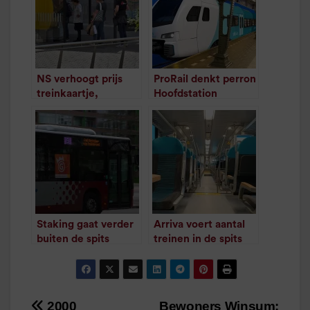
NS verhoogt prijs
ProRail denkt perron
treinkaartje,
Hoofdstation
verlaagt prijs
volgende maand te
sommige
kunnen verhogen
/
1
minuut leestijd
abonnementen
/
1
minuut leestijd
Staking gaat verder
Arriva voert aantal
buiten de spits
treinen in de spits
(update)
weer op
/
1
minuut leestijd
/
1
minuut leestijd
2000
Bewoners Winsum: