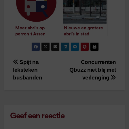
Meer abri’s op
Nieuwe en grotere
perron 1 Assen
abri’s in stad
/
1
minuut leestijd
Groningen
/
1
minuut leestijd
Spijt na
Concurrenten
Bericht
leksteken
Qbuzz niet blij met
navigatie
busbanden
verlenging
Geef een reactie