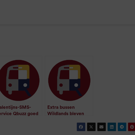
alentijns-SMS-
Extra bussen
ervice Qbuzz goed
Wildlands bleven
ebruikt
heel erg rustig
/
1
minuut leestijd
/
1
minuut leestijd