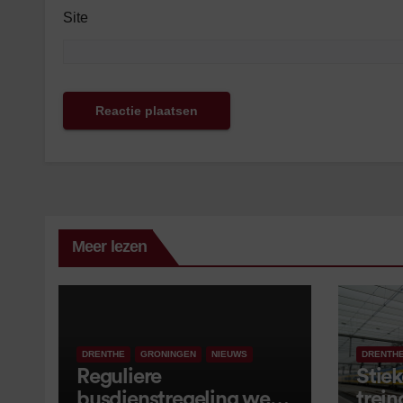
Site
Meer lezen
DRENTHE
GRONINGEN
NIEUWS
DRENTH
Reguliere
Stiek
busdienstregeling weer
trein