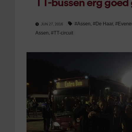
TT-bussen erg goed 
#Assen
,
#De Haar
,
#Evene
JUN 27, 2016
Assen
,
#TT-circuit