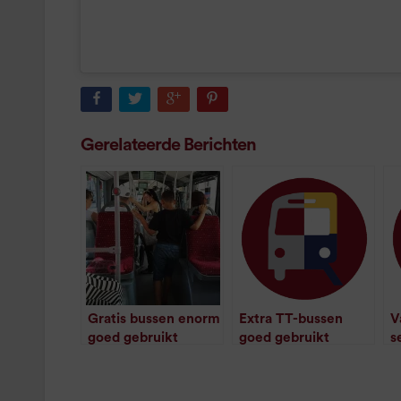
Gerelateerde Berichten
Gratis bussen enorm
Extra TT-bussen
V
goed gebruikt
goed gebruikt
s
/
1
minuut leestijd
/
1
minuut leestijd
g