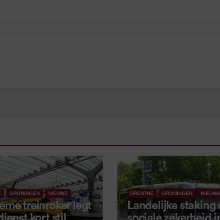
E
GRONINGEN
NIEUWS
DRENTHE
GRONINGEN
NIEUW
eme treinroker legt
Landelijke staking
dienst kort stil
sociale zekerheid 