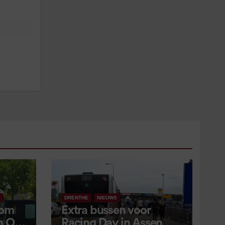
S
DRENTHE
NIEUWS
 om
Extra bussen voor
in OV
Racing Day in Assen