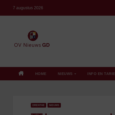
Ga
7 augustus 2026
naar
de
inhoud
HOME
NIEUWS
INFO EN TARI
DRENTHE
NIEUWS