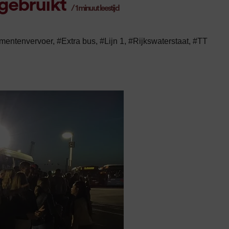
gebruikt
/
1
minuut leestijd
mentenvervoer
,
#Extra bus
,
#Lijn 1
,
#Rijkswaterstaat
,
#TT