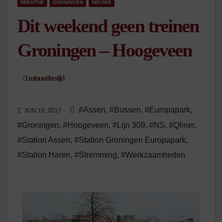
DRENTHE
GRONINGEN
NIEUWS
Dit weekend geen treinen
Groningen – Hoogeveen
/
1
minuut leestijd
#Assen
,
#Bussen
,
#Europapark
,
JUN 10, 2017
#Groningen
,
#Hoogeveen
,
#Lijn 309
,
#NS
,
#Qliner
,
#Station Assen
,
#Station Groningen Europapark
,
#Station Haren
,
#Stremming
,
#Werkzaamheden