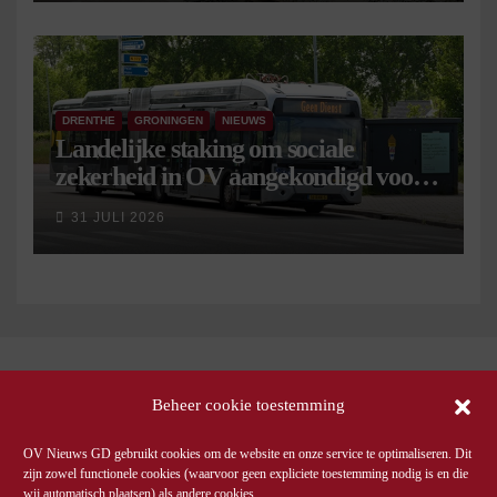
DRENTHE
GRONINGEN
NIEUWS
Landelijke staking om sociale
zekerheid in OV aangekondigd voor 9
september
31 JULI 2026
Beheer cookie toestemming
OV Nieuws GD gebruikt cookies om de website en onze service te optimaliseren. Dit
zijn zowel functionele cookies (waarvoor geen expliciete toestemming nodig is en die
wij automatisch plaatsen) als andere cookies.