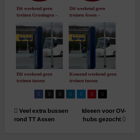
Dit weekend geen
Dit weekend geen
treinen Groningen –
treinen Assen –
Hoogeveen
Hoogeveen
/
1
minuut leestijd
/
1
minuut leestijd
Dit weekend geen
Komend weekend geen
treinen tussen
treinen tussen
Groningen en Assen
Groningen en
/
1
minuut leestijd
Hoogeveen
/
1
minuut leestijd
Bericht
Veel extra bussen
Ideeen voor OV-
rond TT Assen
hubs gezocht
navigatie