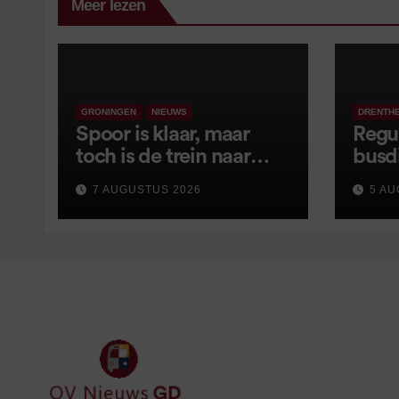
Meer lezen
GRONINGEN
NIEUWS
DRENTH
Spoor is klaar, maar
Regu
toch is de trein naar
busd
Leer opnieuw vertraagd
van s
7 AUGUSTUS 2026
5 AU
wijz