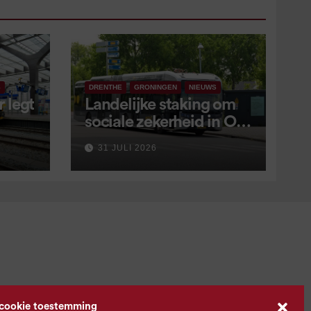
S
DRENTHE
GRONINGEN
NIEUWS
 legt
Landelijke staking om
sociale zekerheid in OV
aangekondigd voor 9
31 JULI 2026
september
 cookie toestemming