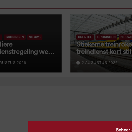
E
GRONINGEN
NIEUWS
DRENTHE
GRONINGEN
NIEUW
liere
Stiekeme treinroker
ienstregeling weer
treindienst kort stil
tart, met kleine
GUSTUS 2026
2 AUGUSTUS 2026
igingen
Beheer