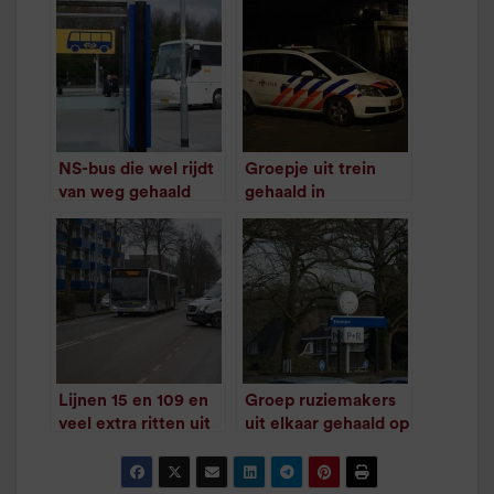
NS-bus die wel rijdt
Groepje uit trein
van weg gehaald
gehaald in
door politie
Hoogezand
/
1
minuut leestijd
/
1
minuut leestijd
Lijnen 15 en 109 en
Groep ruziemakers
veel extra ritten uit
uit elkaar gehaald op
de dienstregeling
station van Emmen
/
1
minuut leestijd
gehaald door
lockdown