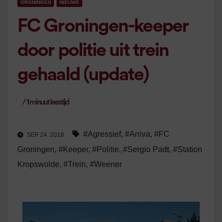
GRONINGEN
NIEUWS
FC Groningen-keeper
door politie uit trein
gehaald (update)
/
1
minuut leestijd
#Agressief
,
#Arriva
,
#FC
SEP 24, 2018
Groningen
,
#Keeper
,
#Politie
,
#Sergio Padt
,
#Station
Kropswolde
,
#Trein
,
#Weener