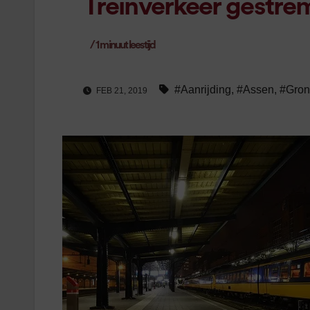
Treinverkeer gestrem
/
1
minuut leestijd
#Aanrijding
,
#Assen
,
#Gron
FEB 21, 2019