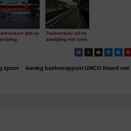
reinverkeer plat na
Treinverkeer stil na
anrijding
aanrijding met trein
eeuwarden
bij Europapark
update)
(update)
/
1
minuut leestijd
/
1
minuut leestijd
g spoor
Aanleg busknooppunt UMCG Noord van s