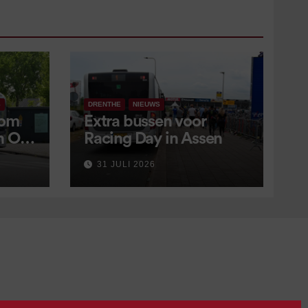
S
DRENTHE
NIEUWS
 om
Extra bussen voor
in OV
Racing Day in Assen
 9
31 JULI 2026