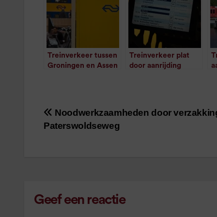
Treinverkeer tussen
Treinverkeer plat
T
Groningen en Assen
door aanrijding
a
drie keer gestremd
(update)
L
/
1
minuut leestijd
/
1
minuut leestijd
(
Noodwerkzaamheden door verzakkin
Bericht
Paterswoldseweg
navigatie
Geef een reactie