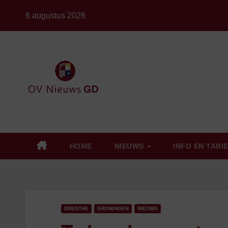
Ga
6 augustus 2026
naar
de
inhoud
HOME
NIEUWS
INFO EN TARI
DRENTHE
GRONINGEN
NIEUWS