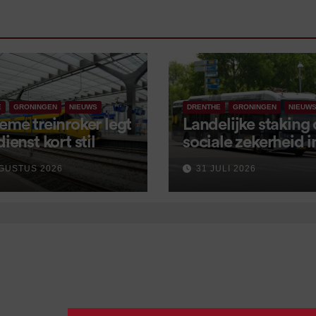
E
GRONINGEN
NIEUWS
DRENTHE
GRONINGEN
NIEUW
eme treinroker legt
Landelijke staking
dienst kort stil
sociale zekerheid 
aangekondigd voor
GUSTUS 2026
31 JULI 2026
september