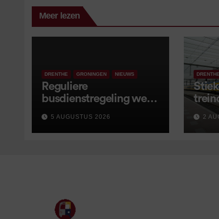
Meer lezen
DRENTHE
GRONINGEN
NIEUWS
DRENTH
Reguliere
Stiek
busdienstregeling weer
trein
van start, met kleine
5 AUGUSTUS 2026
2 AU
wijzigingen