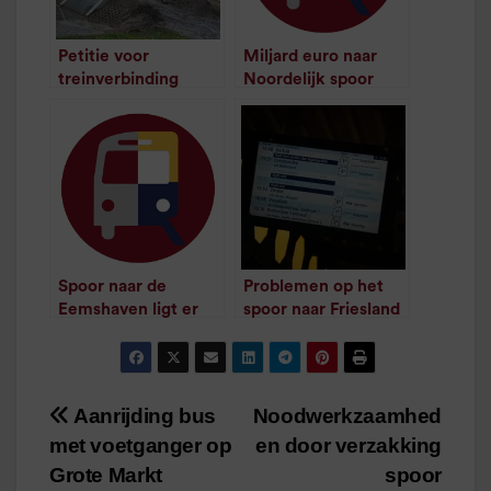
Petitie voor
Miljard euro naar
treinverbinding
Noordelijk spoor
/
1
minuut leestijd
Groningen – Twente
/
1
minuut leestijd
Spoor naar de
Problemen op het
Eemshaven ligt er
spoor naar Friesland
/
1
minuut leestijd
en Duitsland
/
1
minuut leestijd
Aanrijding bus
Noodwerkzaamhed
Bericht
met voetganger op
en door verzakking
navigatie
Grote Markt
spoor