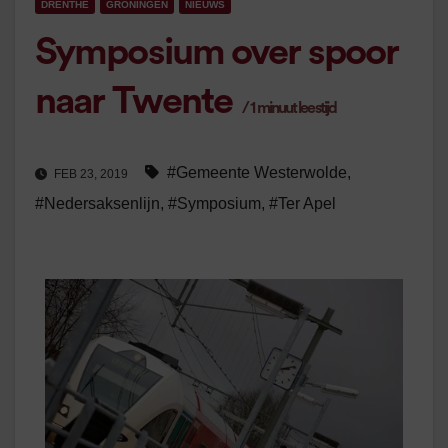
DRENTHE
GRONINGEN
NIEUWS
Symposium over spoor
naar Twente
/
1
minuut leestijd
#Gemeente Westerwolde
,
FEB 23, 2019
#Nedersaksenlijn
,
#Symposium
,
#Ter Apel