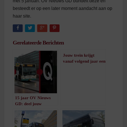
met 5 januari. OV Nieuws GD bundelt deze en
besteedt er op een later moment aandacht aan op
haar site.
Gerelateerde Berichten
Jouw trein krijgt
vanaf volgend jaar een
lijnnummer
/
2
minuten leestijd
15 jaar OV Nieuws
GD: deel jouw
anekdote, foto of
andere herinnering!
/
1
minuut leestijd