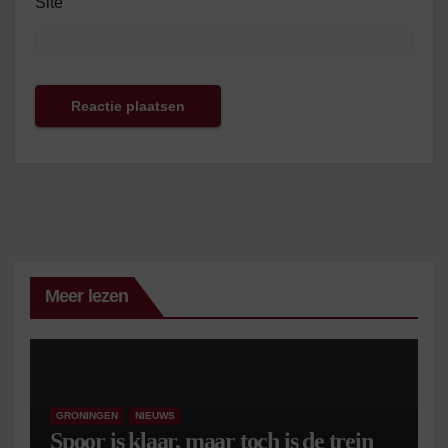
Site
Meer lezen
GRONINGEN
NIEUWS
Spoor is klaar, maar toch is de trein