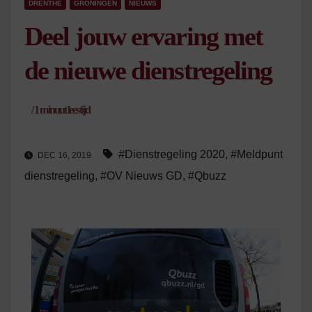
DRENTHE
GRONINGEN
NIEUWS
Deel jouw ervaring met
de nieuwe dienstregeling
/
1
minuut leestijd
#Dienstregeling 2020
,
#Meldpunt
DEC 16, 2019
dienstregeling
,
#OV Nieuws GD
,
#Qbuzz