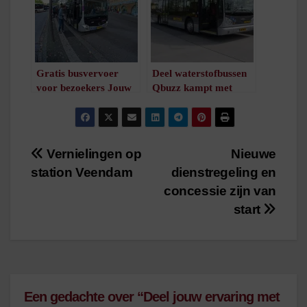
Gratis busvervoer
Deel waterstofbussen
voor bezoekers Jouw
Qbuzz kampt met
Grote Markt-festival
problemen en rijdt
/
1
minuut leestijd
voorlopig niet meer op
streekdienst
/
1
minuut leestijd
Bericht
Vernielingen op
Nieuwe
station Veendam
dienstregeling en
navigatie
concessie zijn van
start
Een gedachte over “Deel jouw ervaring met