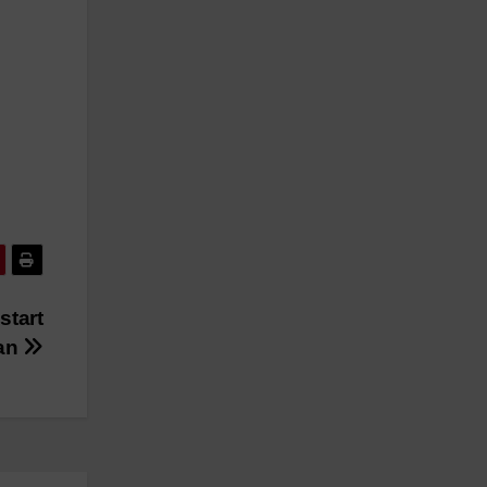
start
an