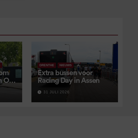
S
DRENTHE
NIEUWS
 om
Extra bussen voor
in OV
Racing Day in Assen
 9
31 JULI 2026