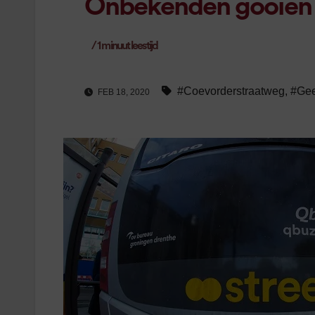
Onbekenden gooien ve
/
1
minuut leestijd
#Coevorderstraatweg
,
#Ge
FEB 18, 2020