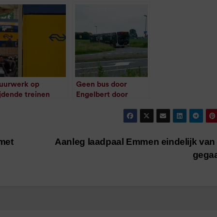
uurwerk op
Geen bus door
ijdende treinen
Engelbert door
egooid
waterlek
/
1
minuut leestijd
/
1
minuut leestijd
 met
Aanleg laadpaal Emmen eindelijk van 
gega