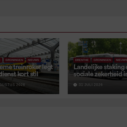
E
GRONINGEN
NIEUWS
DRENTHE
GRONINGEN
NIEUW
eme treinroker legt
Landelijke staking
dienst kort stil
sociale zekerheid 
aangekondigd voor
GUSTUS 2026
31 JULI 2026
september