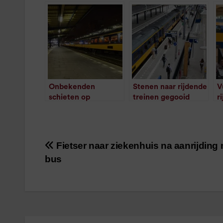
Onbekenden
Stenen naar rijdende
V
schieten op
treinen gegooid
r
/
1
minuut leestijd
geparkeerde trein
g
/
1
minuut leestijd
Fietser naar ziekenhuis na aanrijding
Bericht
bus
navigatie