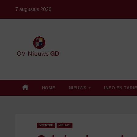
Ga
7 augustus 2026
naar
de
inhoud
HOME
NIEUWS
INFO EN TARI
DRENTHE
NIEUWS