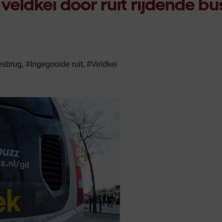
ldkei door ruit rijdende bu
esbrug
,
#Ingegooide ruit
,
#Veldkei