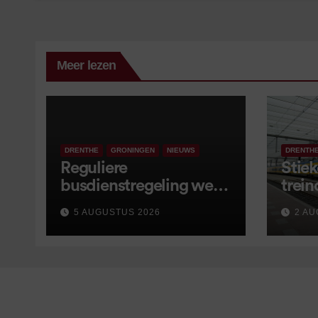
Meer lezen
DRENTHE
GRONINGEN
NIEUWS
DRENTH
Reguliere
Stiek
busdienstregeling weer
trein
van start, met kleine
5 AUGUSTUS 2026
2 AU
wijzigingen