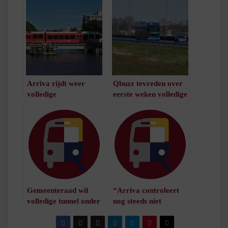
Arriva rijdt weer
Qbuzz tevreden over
volledige
eerste weken volledige
dienstregeling
dienstregeling
/
1
minuut leestijd
/
1
minuut leestijd
Gemeenteraad wil
“Arriva controleert
volledige tunnel onder
nog steeds niet
Hoofdstation
genoeg”
/
1
minuut leestijd
/
1
minuut leestijd