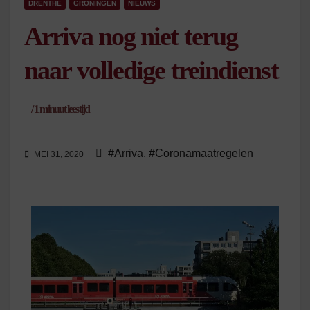
DRENTHE
GRONINGEN
NIEUWS
Arriva nog niet terug
naar volledige treindienst
/
1
minuut leestijd
#Arriva
,
#Coronamaatregelen
MEI 31, 2020