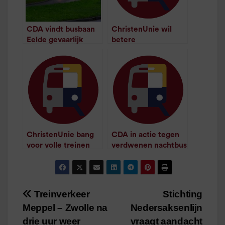
CDA vindt busbaan
ChristenUnie wil
Eelde gevaarlijk
betere
/
1
minuut leestijd
bereikbaarheid
AZC’s
/
1
minuut leestijd
ChristenUnie bang
CDA in actie tegen
voor volle treinen
verdwenen nachtbus
/
1
minuut leestijd
/
1
minuut leestijd
Treinverkeer
Stichting
Bericht
Meppel – Zwolle na
Nedersaksenlijn
navigatie
drie uur weer
vraagt aandacht