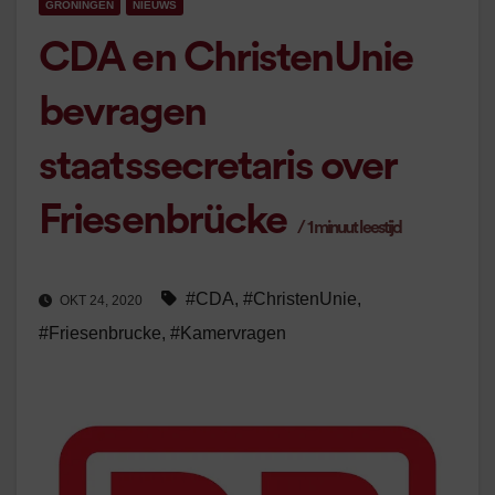
GRONINGEN
NIEUWS
CDA en ChristenUnie
bevragen
staatssecretaris over
Friesenbrücke
/
1
minuut leestijd
#CDA
,
#ChristenUnie
,
OKT 24, 2020
#Friesenbrucke
,
#Kamervragen