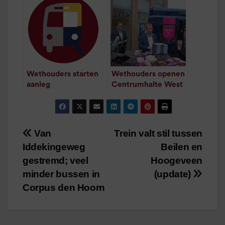
/
1
minuut leestijd
/
1
minuut leestijd
Wethouders starten
Wethouders openen
aanleg
Centrumhalte West
Centrumhalte West
officieel
/
1
minuut leestijd
/
1
minuut leestijd
Van
Trein valt stil tussen
Bericht
Iddekingeweg
Beilen en
navigatie
gestremd; veel
Hoogeveen
minder bussen in
(update)
Corpus den Hoorn