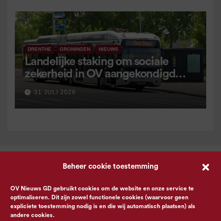
DRENTHE
GRONINGEN
NIEUWS
Landelijke staking om sociale
zekerheid in OV aangekondigd
voor 9 september
31 JULI 2026
Beheer cookie toestemming
OV Nieuws GD gebruikt cookies om de website en onze service te
optimaliseren. Dit zijn zowel functionele cookies (waarvoor geen
expliciete toestemming nodig is en die wij automatisch plaatsen) als
andere cookies.