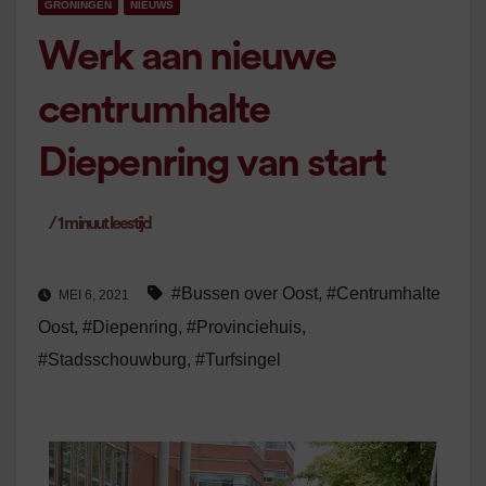
GRONINGEN
NIEUWS
Werk aan nieuwe
centrumhalte
Diepenring van start
/
1
minuut leestijd
#Bussen over Oost
,
#Centrumhalte
MEI 6, 2021
Oost
,
#Diepenring
,
#Provinciehuis
,
#Stadsschouwburg
,
#Turfsingel