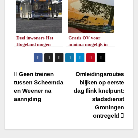
Deel inwoners Het
Gratis OV voor
Hogeland mogen
minima mogelijk in
gratis met het ov
meer gemeenten
/
1
minuut leestijd
/
1
minuut leestijd
Bericht
Geen treinen
Omleidingsroutes
tussen Scheemda
blijken op eerste
navigatie
en Weener na
dag flink knelpunt:
aanrijding
stadsdienst
Groningen
ontregeld