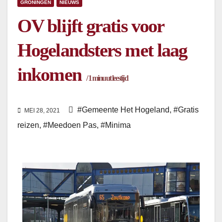
GRONINGEN
NIEUWS
OV blijft gratis voor
Hogelandsters met laag
inkomen
/
1
minuut leestijd
#Gemeente Het Hogeland
,
#Gratis
MEI 28, 2021
reizen
,
#Meedoen Pas
,
#Minima