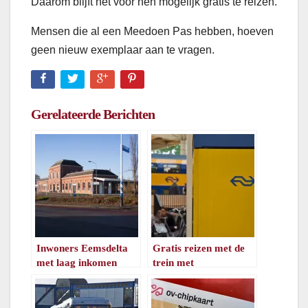
Daarom blijft het voor hen mogelijk gratis te reizen.
Mensen die al een Meedoen Pas hebben, hoeven
geen nieuw exemplaar aan te vragen.
Gerelateerde Berichten
Inwoners Eemsdelta
Gratis reizen met de
met laag inkomen
trein met
gratis met bus en trein
Boekenweekgeschenk
/
1
minuut leestijd
/
1
minuut leestijd