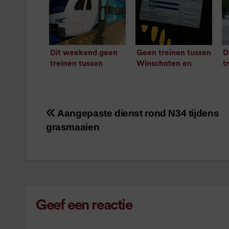
Dit weekend geen
Geen treinen tussen
D
treinen tussen
Winschoten en
t
Winschoten en
Scheemda
W
/
1
minuut leestijd
Weener
V
/
1
minuut leestijd
Aangepaste dienst rond N34 tijdens
Bericht
grasmaaien
navigatie
Geef een reactie