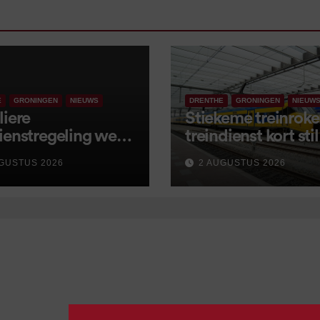
E
GRONINGEN
NIEUWS
DRENTHE
GRONINGEN
NIEUW
liere
Stiekeme treinroker
ienstregeling weer
treindienst kort stil
tart, met kleine
GUSTUS 2026
2 AUGUSTUS 2026
igingen