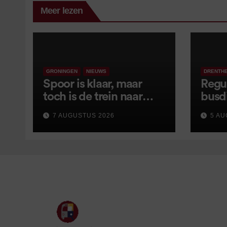
Meer lezen
GRONINGEN
NIEUWS
DRENTH
Spoor is klaar, maar
Regu
toch is de trein naar
busd
Leer opnieuw vertraagd
van s
7 AUGUSTUS 2026
5 AU
wijz