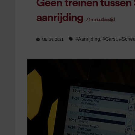
Geen treinen tusse
aanrijding
/
1
minuut leestijd
#Aanrijding
,
#Garst
,
#Sche
MEI 29, 2021