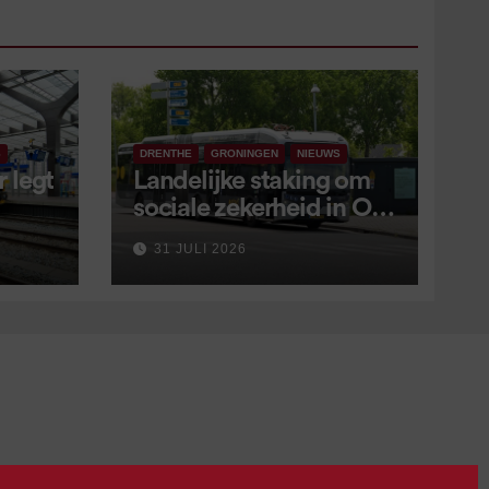
S
DRENTHE
GRONINGEN
NIEUWS
 legt
Landelijke staking om
sociale zekerheid in OV
aangekondigd voor 9
31 JULI 2026
september