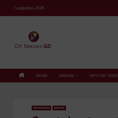
Ga
7 augustus 2026
naar
de
inhoud
HOME
NIEUWS
INFO EN TARI
GRONINGEN
NIEUWS