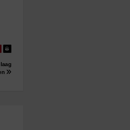
 laag
en