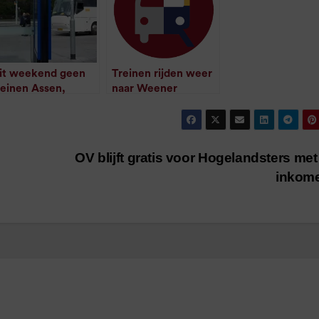
it weekend geen
Treinen rijden weer
reinen Assen,
naar Weener
/
1
minuut leestijd
eener en
eendam
/
1
minuut leestijd
OV blijft gratis voor Hogelandsters met
inkom