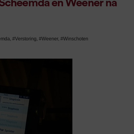
n Scheemda en Weener na
emda
,
#Verstoring
,
#Weener
,
#Winschoten