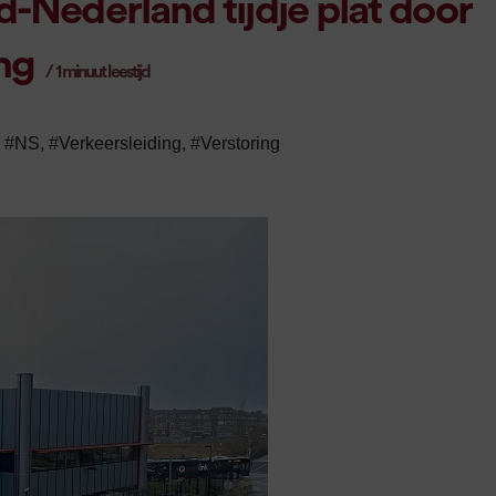
d-Nederland tijdje plat door
ing
/
1
minuut leestijd
,
#NS
,
#Verkeersleiding
,
#Verstoring