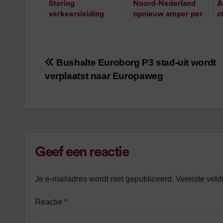
Storing
Noord-Nederland
A
verkeersleiding
opnieuw amper per
s
Zwolle verholpen
trein bereikbaar
N
/
1
minuut leestijd
door wisselstoring
o
/
1
minuut leestijd
Bushalte Euroborg P3 stad-uit wordt
Bericht
verplaatst naar Europaweg
navigatie
Geef een reactie
Je e-mailadres wordt niet gepubliceerd.
Vereiste vel
Reactie
*