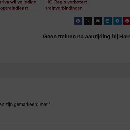
rriva wil volledige
“IC-Regio verbetert
toptreindienst
treinverbindingen
oord-Nederland
Noord-Nederland”
/
1
minuut leestijd
vernemen
/
1
minuut leestijd
Geen treinen na aanrijding bij Ha
den zijn gemarkeerd met
*