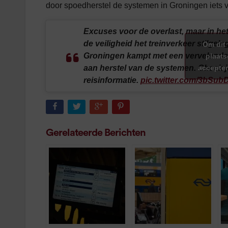
door spoedherstel de systemen in Groningen iets v
Excuses voor de overlast, maar in het
de veiligheid het treinverkeer stilgel
Om dit 
Groningen kampt met een vervelende
plaats
accepter
aan herstel van de systemen. Check j
reisinformatie.
pic.twitter.com/3bSu
Gerelateerde Berichten