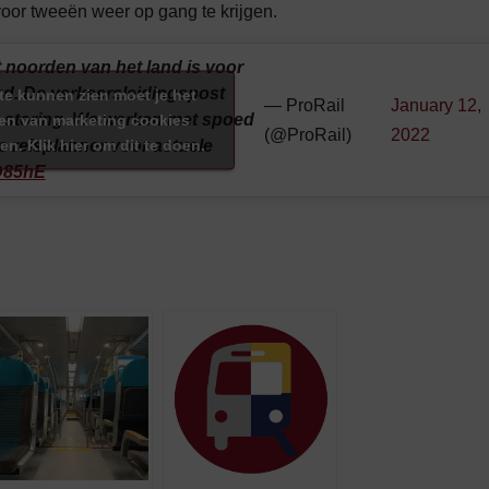
oor tweeën weer op gang te krijgen.
 noorden van het land is voor
egd. De verkeersleidingspost
te kunnen zien moet je het
— ProRail
January 12,
 storing. We werken met spoed
en van marketing cookies
(@ProRail)
2022
en. Klik hier om dit te doen.
e reisplanner voor actuele
bD85hE