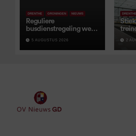
DRENTHE
GRONINGEN
NIEUWS
DRENTH
Reguliere
Stiek
busdienstregeling weer
trein
van start, met kleine
5 AUGUSTUS 2026
2 AU
wijzigingen