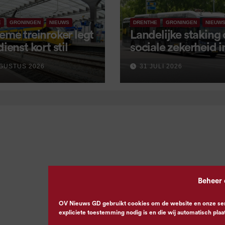
E
GRONINGEN
NIEUWS
DRENTHE
GRONINGEN
NIEUW
eme treinroker legt
Landelijke staking
dienst kort stil
sociale zekerheid 
aangekondigd voor
GUSTUS 2026
31 JULI 2026
september
Beheer
OV Nieuws GD gebruikt cookies om de website en onze servi
expliciete toestemming nodig is en die wij automatisch plaa