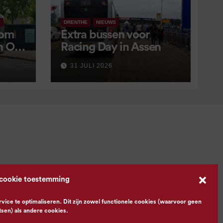
S
DRENTHE
NIEUWS
 om
Extra bussen voor
in OV
Racing Day in Assen
 9
31 JULI 2026
 cookie toestemming
ce te optimaliseren. Dit zijn zowel functionele cookies (waarvoor geen
tsen) als andere cookies.