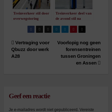
Treinverkeer stil door
Treinverkeer deel van
overwegstoring
de avond stil na
(update)
aanrijding
/
1
minuut leestijd
/
1
minuut leestijd
Bericht
Vertraging voor
Voorlopig nog geen
Qbuzz door werk
forensentreinen
navigatie
A28
tussen Groningen
en Assen
Geef een reactie
Je e-mailadres wordt niet gepubliceerd.
Vereiste