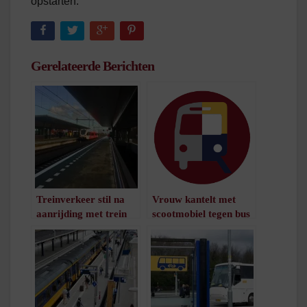
opstarten.
Gerelateerde Berichten
Treinverkeer stil na
Vrouw kantelt met
aanrijding met trein
scootmobiel tegen bus
bij Europapark
aan
(update)
/
1
minuut leestijd
/
1
minuut leestijd