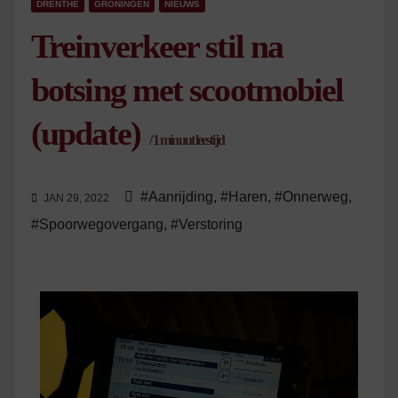
DRENTHE
GRONINGEN
NIEUWS
Treinverkeer stil na
botsing met scootmobiel
(update)
/
1
minuut leestijd
#Aanrijding
,
#Haren
,
#Onnerweg
,
JAN 29, 2022
#Spoorwegovergang
,
#Verstoring