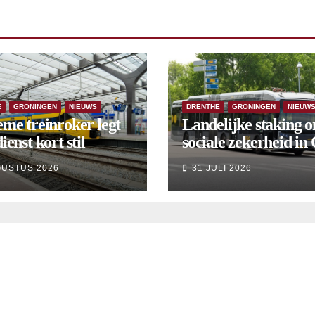
E
GRONINGEN
NIEUWS
DRENTHE
GRONINGEN
NIEUW
eme treinroker legt
Landelijke staking 
ienst kort stil
sociale zekerheid in
aangekondigd voor 
GUSTUS 2026
31 JULI 2026
september