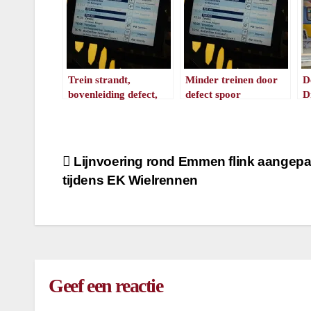
Trein strandt,
Minder treinen door
D
bovenleiding defect,
defect spoor
D
woensdagmiddag geen
/
1
minuut leestijd
t
treinen (update)
G
/
1
minuut leestijd
Bericht
Lijnvoering rond Emmen flink aangepa
tijdens EK Wielrennen
navigatie
Geef een reactie