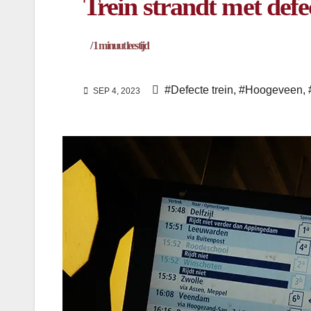
Trein strandt met defec
/
1
minuut leestijd
#Defecte trein
,
#Hoogeveen
,
SEP 4, 2023