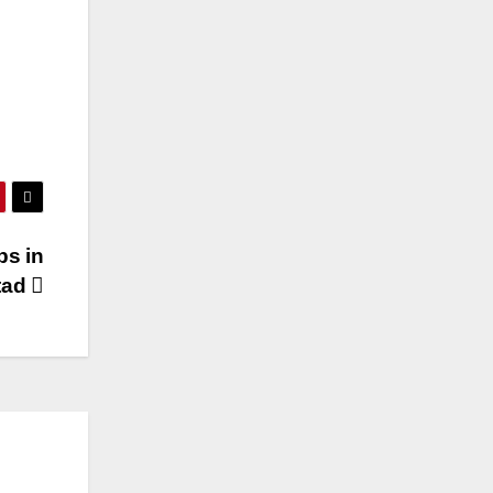
ps in
tad