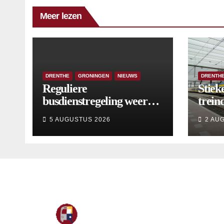
Meer lezen
DRENTHE
GRONINGEN
NIEUWS
DRENTH
Reguliere
Stiek
busdienstregeling weer
treind
van start, met kleine
5 AUGUSTUS 2026
2 AU
wijzigingen