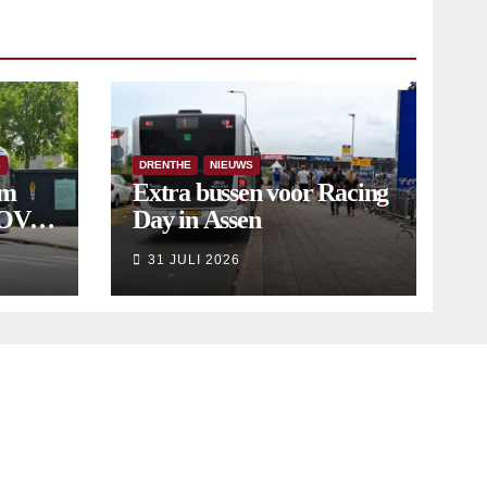
S
DRENTHE
NIEUWS
om
Extra bussen voor Racing
 OV
Day in Assen
9
31 JULI 2026