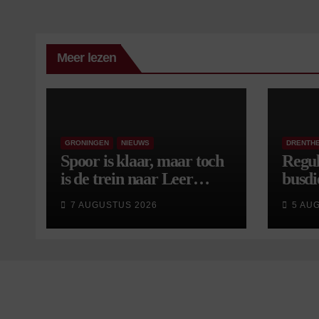
Meer lezen
GRONINGEN
NIEUWS
DRENTH
Spoor is klaar, maar toch
Regul
is de trein naar Leer
busdi
opnieuw vertraagd
van s
7 AUGUSTUS 2026
5 AU
wijzi