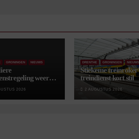
E
GRONINGEN
NIEUWS
DRENTHE
GRONINGEN
NIEUW
iere
Stiekeme treinroker 
enstregeling weer
treindienst kort stil
tart, met kleine
GUSTUS 2026
2 AUGUSTUS 2026
gingen