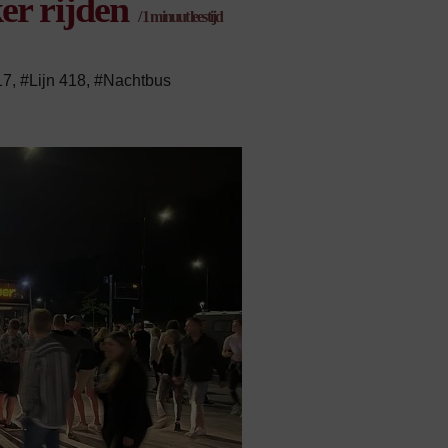
er rijden
/
1
minuut leestijd
17
,
#Lijn 418
,
#Nachtbus