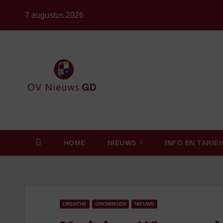
Ga
7 augustus 2026
naar
de
inhoud
HOME
NIEUWS
INFO EN TARIE
DRENTHE
GRONINGEN
NIEUWS