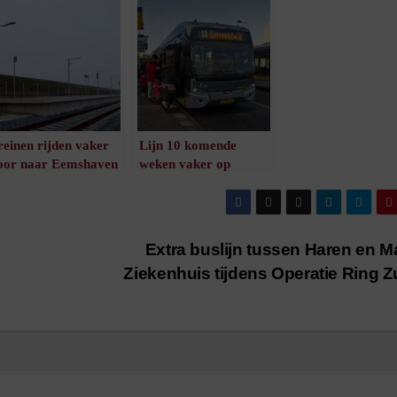
reinen rijden vaker
Lijn 10 komende
oor naar Eemshaven
weken vaker op
/
1
minuut leestijd
zaterdag
/
1
minuut leestijd
Extra buslijn tussen Haren en Ma
Ziekenhuis tijdens Operatie Ring 