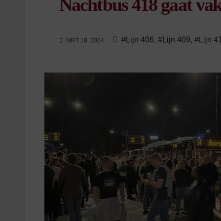
Nachtbus 418 gaat vak
#Lijn 406
,
#Lijn 409
,
#Lijn 4
MRT 18, 2024