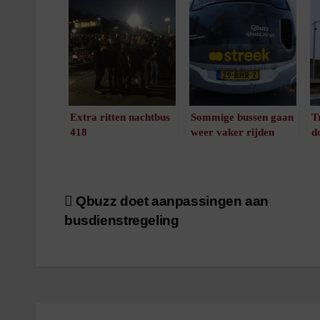
Extra ritten nachtbus
Sommige bussen gaan
T
418
weer vaker rijden
d
/
1
minuut leestijd
/
1
minuut leestijd
Bericht
Qbuzz doet aanpassingen aan
busdienstregeling
navigatie