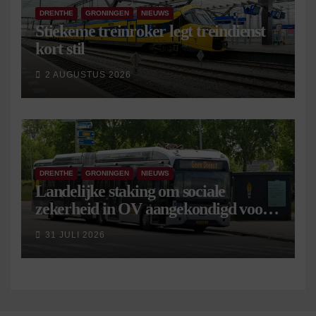
DRENTHE
GRONINGEN
NIEUWS
Stiekeme treinroker legt treindienst
kort stil
2 AUGUSTUS 2026
DRENTHE
GRONINGEN
NIEUWS
Landelijke staking om sociale
zekerheid in OV aangekondigd voor 9
september
31 JULI 2026