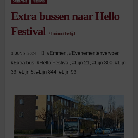
DRENTHE
NIEUWS
Extra bussen naar Hello
Festival
/
1
minuut leestijd
#Emmen
,
#Evenementenvervoer
,
JUN 3, 2024
#Extra bus
,
#Hello Festival
,
#Lijn 21
,
#Lijn 300
,
#Lijn
33
,
#Lijn 5
,
#Lijn 844
,
#Lijn 93