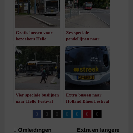
Gratis bussen voor
Zes speciale
bezoekers Hello
pendellijnen naar
Festival naar Grote
Hello Festival
Rietplas
/
1
minuut leestijd
/
1
minuut leestijd
Vier speciale buslijnen
Extra bussen naar
naar Hello Festival
Holland Blues Festival
/
1
minuut leestijd
/
1
minuut leestijd
Bericht
Omleidingen
Extra en langere