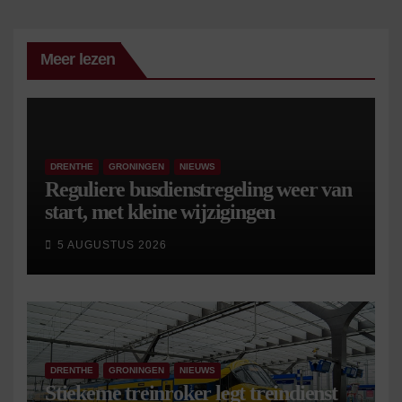
Meer lezen
DRENTHE
GRONINGEN
NIEUWS
Reguliere busdienstregeling weer van
start, met kleine wijzigingen
5 AUGUSTUS 2026
DRENTHE
GRONINGEN
NIEUWS
Stiekeme treinroker legt treindienst