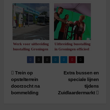
vakantie op aantal
aan dienstregeling
buslijnen
/
1
minuut leestijd
/
1
minuut leestijd
Werk voor uitbreiding
Uitbreiding busstalling
busstalling Groningen
in Groningen officieel
gaat van start
opgeleverd
/
1
minuut leestijd
/
2
minuten leestijd
Bericht
Trein op
Extra bussen en
opstelterrein
speciale lijnen
navigatie
doorzocht na
tijdens
bommelding
Zuidlaardermarkt