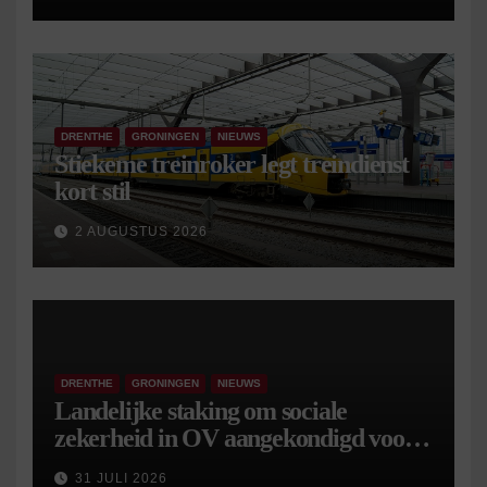
DRENTHE
GRONINGEN
NIEUWS
Stiekeme treinroker legt treindienst
kort stil
2 AUGUSTUS 2026
DRENTHE
GRONINGEN
NIEUWS
Landelijke staking om sociale
zekerheid in OV aangekondigd voor 9
september
31 JULI 2026