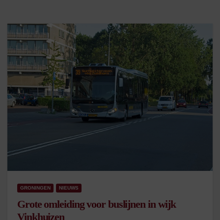
GRONINGEN
NIEUWS
Grote omleiding voor buslijnen in wijk
Vinkhuizen