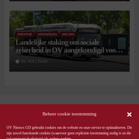
DRENTHE
GRONINGEN
NIEUWS
Landelijke staking om sociale
zekerheid in OV aangekondigd voor 9
september
31 JULI 2026
Beheer cookie toestemming
OV Nieuws GD gebruikt cookies om de website en onze service te optimaliseren. Dit
zijn zowel functionele cookies (waarvoor geen expliciete toestemming nodig is en die
wij automatisch plaatsen) als andere cookies.