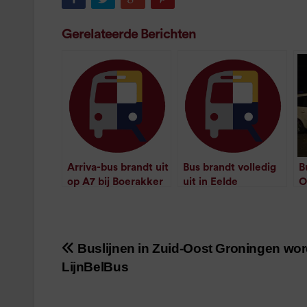
Gerelateerde Berichten
Arriva-bus brandt uit
Bus brandt volledig
B
op A7 bij Boerakker
uit in Eelde
O
/
1
minuut leestijd
/
1
minuut leestijd
b
Buslijnen in Zuid-Oost Groningen wo
Bericht
LijnBelBus
navigatie