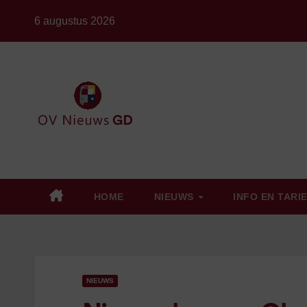
Ga
6 augustus 2026
naar
de
inhoud
HOME
NIEUWS
INFO EN TARI
NIEUWS