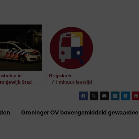
ushokje in
Grijpskerk
/
1
minuut leestijd
ranjewijk Stad
randt uit
/
1
minuut leestijd
rden
Groninger OV bovengemiddeld gewaarde