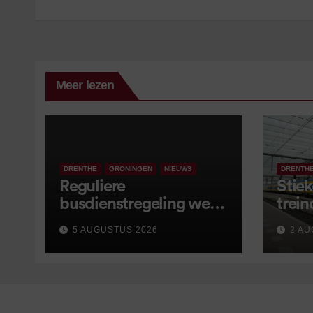
Meer lezen
DRENTHE
GRONINGEN
NIEUWS
DRENTH
Reguliere
Stiek
busdienstregeling weer
trein
van start, met kleine
5 AUGUSTUS 2026
2 AU
wijzigingen