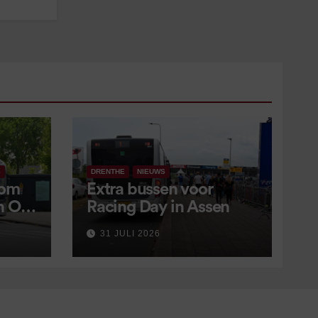
S
DRENTHE
NIEUWS
 om
Extra bussen voor
in OV
Racing Day in Assen
 9
31 JULI 2026