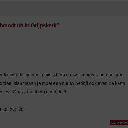
andt uit in Grijpskerk”
eeft even de tijd nodig misschien om wat dingen goed op orde
 oordeel klaar staan je moet een nieuw bedrijf ook even de kans
en wat Qbuzz nu al erg goed doet
e
nkel een tip !
BEANTWOO