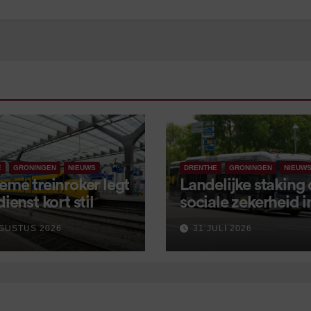
E
GRONINGEN
NIEUWS
DRENTHE
GRONINGEN
NIEUW
eme treinroker legt
Landelijke staking
dienst kort stil
sociale zekerheid 
aangekondigd voor
GUSTUS 2026
31 JULI 2026
september