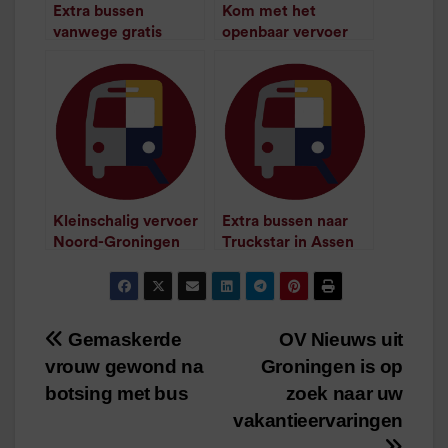
Extra bussen
Kom met het
vanwege gratis
openbaar vervoer
vervoer
naar 3FM Serious
/
1
minuut leestijd
Request
/
1
minuut leestijd
Kleinschalig vervoer
Extra bussen naar
Noord-Groningen
Truckstar in Assen
/
1
minuut leestijd
naar UVO/Van Dijk
/
1
minuut leestijd
Gemaskerde
OV Nieuws uit
Bericht
vrouw gewond na
Groningen is op
navigatie
botsing met bus
zoek naar uw
vakantieervaringen