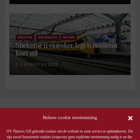
DRENTHE
GRONINGEN
NIEUWS
Stiekeme treinroker legt treindienst
kort stil
2 AUGUSTUS 2026
Beheer cookie toestemming
OV Nieuws GD gebruikt cookies om de website en onze service te optimaliseren. Dit
zijn zowel functionele cookies (waarvoor geen expliciete toestemming nodig is en die