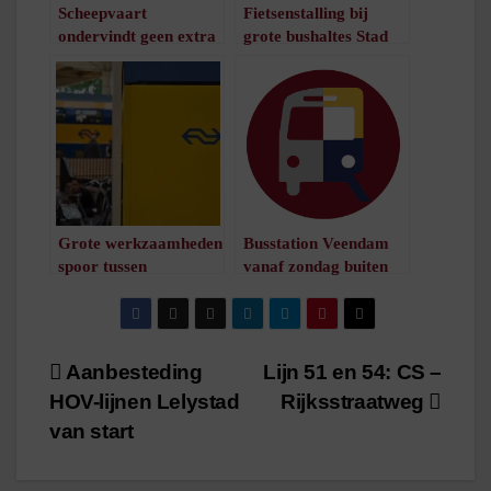
Scheepvaart
Fietsenstalling bij
ondervindt geen extra
grote bushaltes Stad
hinder van spoorbrug
/
1
minuut leestijd
/
1
minuut leestijd
Grote werkzaamheden
Busstation Veendam
spoor tussen
vanaf zondag buiten
Leeuwarden en
gebruik
Meppel
/
1
minuut leestijd
/
1
minuut leestijd
Bericht
Aanbesteding
Lijn 51 en 54: CS –
HOV-lijnen Lelystad
Rijksstraatweg
navigatie
van start