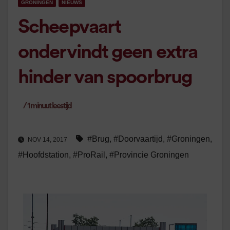
GRONINGEN
NIEUWS
Scheepvaart
ondervindt geen extra
hinder van spoorbrug
/
1
minuut leestijd
#Brug
,
#Doorvaartijd
,
#Groningen
,
NOV 14, 2017
#Hoofdstation
,
#ProRail
,
#Provincie Groningen