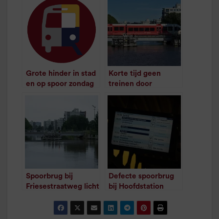
Grote hinder in stad
Korte tijd geen
en op spoor zondag
treinen door
/
1
minuut leestijd
aanrijding spoorbrug
/
1
minuut leestijd
Spoorbrug bij
Defecte spoorbrug
Friesestraatweg licht
bij Hoofdstation
beschadigd
verstoorde
/
1
minuut leestijd
treinverkeer
/
1
minuut leestijd