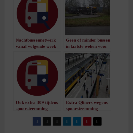
Nachtbussennetwerk
Geen of minder bussen
vanaf volgende week
in laatste weken voor
anders
vakantie op aantal
/
1
minuut leestijd
buslijnen
/
1
minuut leestijd
Ook extra 309 tijdens
Extra Qliners wegens
spoorstremming
spoorstremming
/
1
minuut leestijd
/
1
minuut leestijd