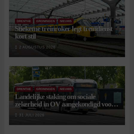
DRENTHE
GRONINGEN
NIEUWS
Stiekeme treinroker legt treindienst
kort stil
2 AUGUSTUS 2026
DRENTHE
GRONINGEN
NIEUWS
Landelijke staking om sociale
zekerheid in OV aangekondigd voor 9
september
31 JULI 2026