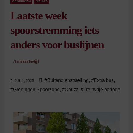
GRONINGEN
NIEUWS
Laatste week
spoorstremming iets
anders voor buslijnen
/
1
minuut leestijd
#Buitendienststelling
,
#Extra bus
,
JUL 1, 2025
#Groningen Spoorzone
,
#Qbuzz
,
#Treinvrije periode