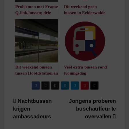
Problemen met Franse
Dit weekend geen
Q-link-bussen; drie
bussen in Eelderwolde
bussen van de weg
/
1
minuut leestijd
/
1
minuut leestijd
Dit weekend bussen
Veel extra bussen rond
tussen Hoofdstation en
Koningsdag
Europapark
/
2
minuten leestijd
/
1
minuut leestijd
Bericht
Nachtbussen
Jongens proberen
krijgen
buschauffeur te
navigatie
ambassadeurs
overvallen