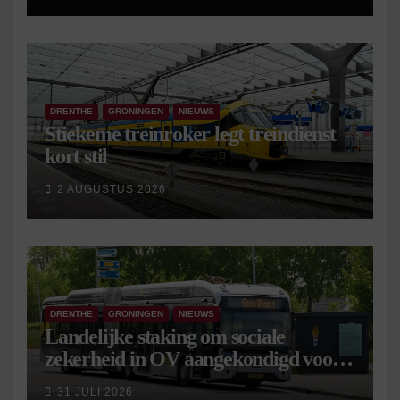
DRENTHE
GRONINGEN
NIEUWS
Stiekeme treinroker legt treindienst
kort stil
2 AUGUSTUS 2026
DRENTHE
GRONINGEN
NIEUWS
Landelijke staking om sociale
zekerheid in OV aangekondigd voor 9
september
31 JULI 2026