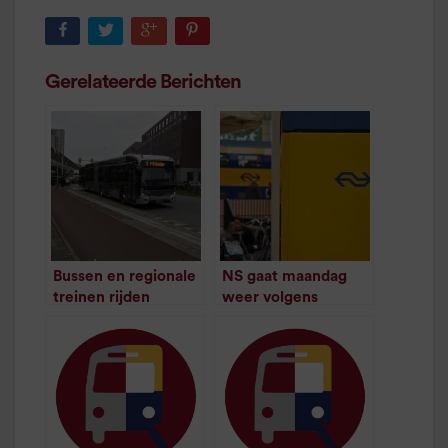
Gerelateerde Berichten
Bussen en regionale
NS gaat maandag
treinen rijden
weer volgens
volgens
dienstregeling rijden
/
1
minuut leestijd
dienstregeling
/
1
minuut leestijd