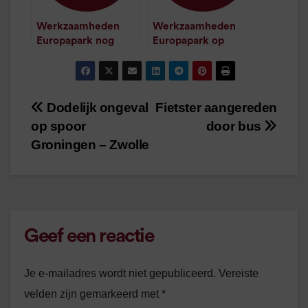
Werkzaamheden
Werkzaamheden
Europapark nog
Europapark op
steeds op schema
schema afgerond
/
1
minuut leestijd
/
1
minuut leestijd
Dodelijk ongeval
Fietster aangereden
Bericht
op spoor
door bus
navigatie
Groningen – Zwolle
Geef een reactie
Je e-mailadres wordt niet gepubliceerd.
Vereiste
velden zijn gemarkeerd met
*