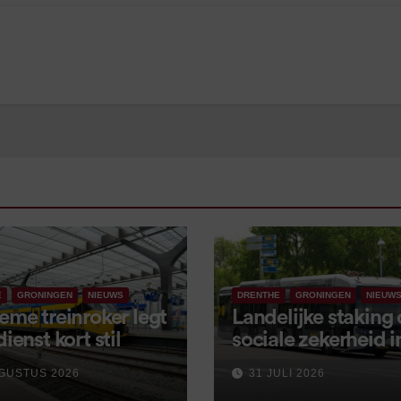
E
GRONINGEN
NIEUWS
DRENTHE
GRONINGEN
NIEUW
eme treinroker legt
Landelijke staking
dienst kort stil
sociale zekerheid 
aangekondigd voor
GUSTUS 2026
31 JULI 2026
september