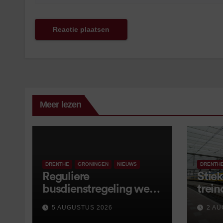
Meer lezen
DRENTHE
GRONINGEN
NIEUWS
DRENTH
Reguliere
Stiek
busdienstregeling weer
trein
van start, met kleine
5 AUGUSTUS 2026
2 AU
wijzigingen