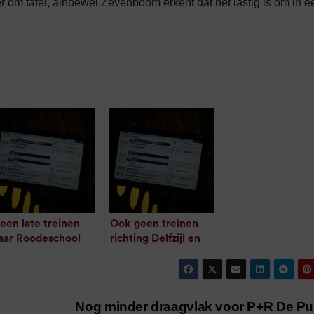
r om tafel, alhoewel Zevenboom erkent dat het lastig is om in e
een late treinen
Ook geen treinen
aar Roodeschool
richting Delfzijl en
/
1
minuut leestijd
Roodeschool
/
1
minuut leestijd
Nog minder draagvlak voor P+R De P