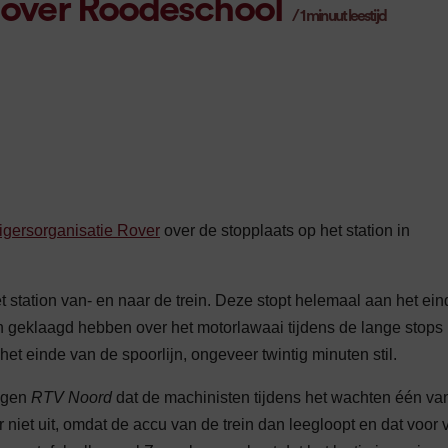
k over Roodeschool
/
1
minuut leestijd
zigersorganisatie Rover
over de stopplaats op het station in
t station van- en naar de trein. Deze stopt helemaal aan het ein
 geklaagd hebben over het motorlawaai tijdens de lange stops 
et einde van de spoorlijn, ongeveer twintig minuten stil.
egen
RTV Noord
dat de machinisten tijdens het wachten één va
iet uit, omdat de accu van de trein dan leegloopt en dat voor 