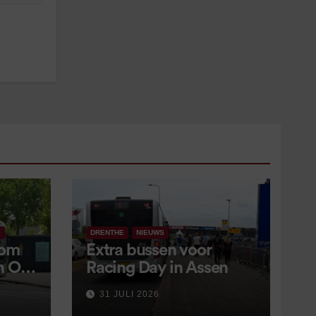
S
DRENTHE
NIEUWS
 om
Extra bussen voor
in OV
Racing Day in Assen
 9
31 JULI 2026