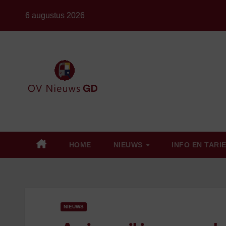
Ga
6 augustus 2026
naar
de
inhoud
HOME
NIEUWS
INFO EN TARI
NIEUWS