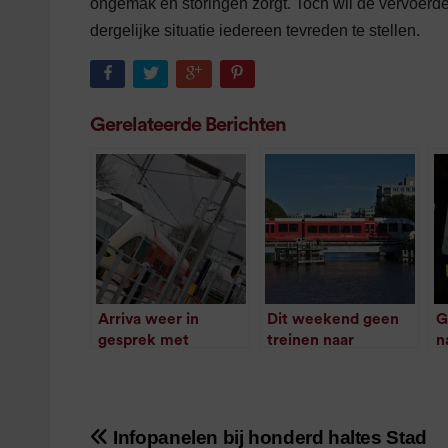
ongemak en storingen zorgt. Toch wil de vervoerde
dergelijke situatie iedereen tevreden te stellen.
Gerelateerde Berichten
Arriva weer in
Dit weekend geen
G
gesprek met
treinen naar
n
vakbonden
Roodeschool, Delfzijl
/
1
minuut leestijd
en Zuidhorn
/
1
minuut leestijd
Infopanelen bij honderd haltes Stad
Bericht