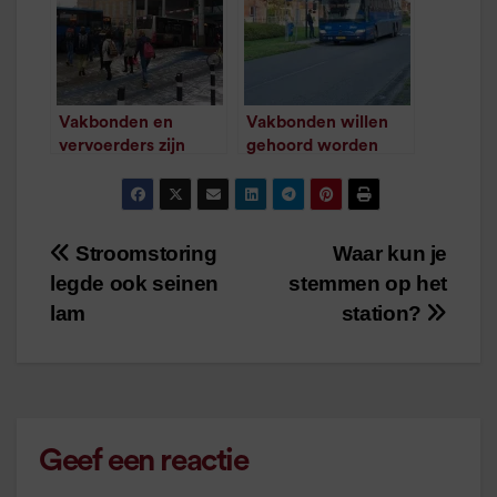
Vakbonden en
Vakbonden willen
vervoerders zijn
gehoord worden
eruit
over opschaling OV
/
1
minuut leestijd
/
1
minuut leestijd
Stroomstoring
Waar kun je
Bericht
legde ook seinen
stemmen op het
navigatie
lam
station?
Geef een reactie