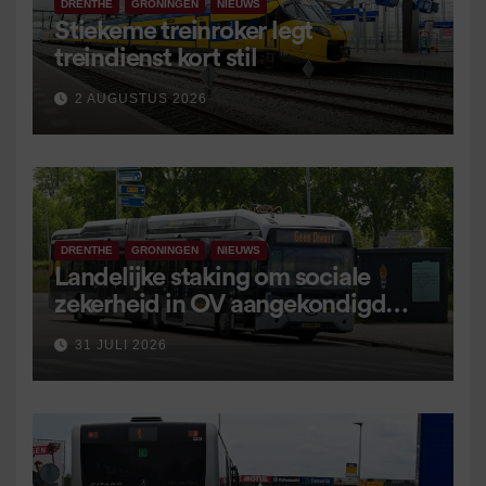
DRENTHE
GRONINGEN
NIEUWS
Stiekeme treinroker legt
treindienst kort stil
2 AUGUSTUS 2026
DRENTHE
GRONINGEN
NIEUWS
Landelijke staking om sociale
zekerheid in OV aangekondigd
voor 9 september
31 JULI 2026