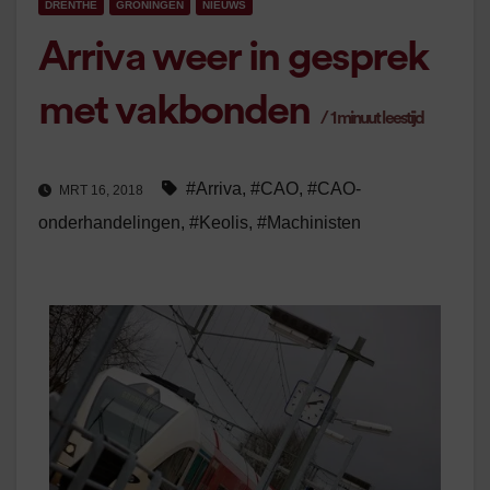
DRENTHE
GRONINGEN
NIEUWS
Arriva weer in gesprek
met vakbonden
/
1
minuut leestijd
#Arriva
,
#CAO
,
#CAO-
MRT 16, 2018
onderhandelingen
,
#Keolis
,
#Machinisten