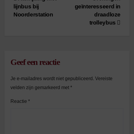
Bericht
lijnbus bij
geïnteresseerd in
navigatie
Noorderstation
draadloze
trolleybus
Geef een reactie
Je e-mailadres wordt niet gepubliceerd.
Vereiste
velden zijn gemarkeerd met
*
Reactie
*