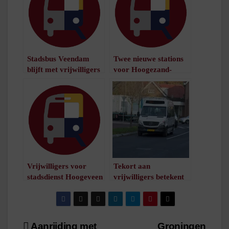
Stadsbus Veendam
Twee nieuwe stations
blijft met vrijwilligers
voor Hoogezand-
/
1
minuut leestijd
Sappemeer
/
1
minuut leestijd
Vrijwilligers voor
Tekort aan
stadsdienst Hoogeveen
vrijwilligers betekent
/
1
minuut leestijd
einde voor Buurtbus
505
/
1
minuut leestijd
Aanrijding met
Groningen