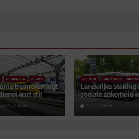
E
GRONINGEN
NIEUWS
DRENTHE
GRONINGEN
NIEUW
eme treinroker legt
Landelijke staking
dienst kort stil
sociale zekerheid 
aangekondigd voor
GUSTUS 2026
31 JULI 2026
september