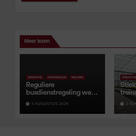
Meer lezen
DRENTHE
GRONINGEN
NIEUWS
DRENTH
Reguliere
Stiek
busdienstregeling weer
trein
van start, met kleine
5 AUGUSTUS 2026
2 AU
wijzigingen