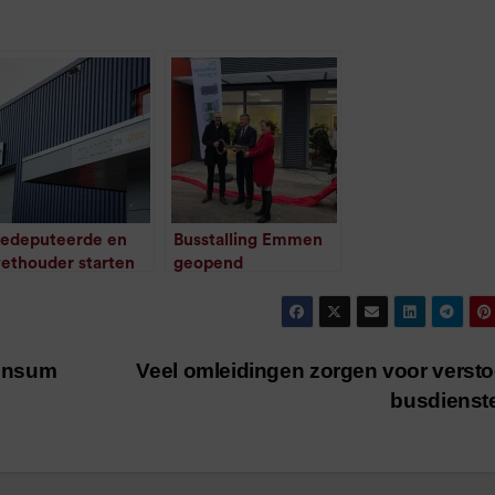
edeputeerde en
Busstalling Emmen
ethouder starten
geopend
/
1
minuut leestijd
ouw busstalling
mmen
/
1
minuut leestijd
Winsum
Veel omleidingen zorgen voor verst
busdienst