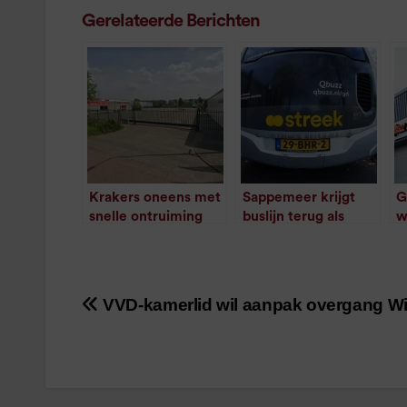
Gerelateerde Berichten
Krakers oneens met
Sappemeer krijgt
G
snelle ontruiming
buslijn terug als
w
toekomstig Qbuzz-
gemeente
b
pand
meebetaalt
E
/
2
minuten
/
1
minuut leestijd
leestijd
VVD-kamerlid wil aanpak overgang 
Bericht
navigatie