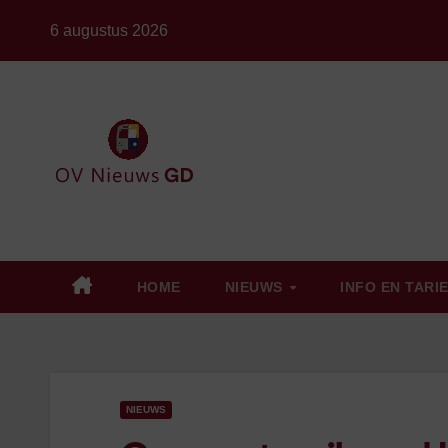
Ga
6 augustus 2026
naar
de
inhoud
HOME
NIEUWS
INFO EN TARI
NIEUWS