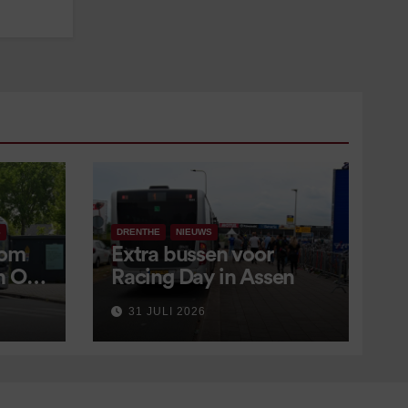
S
DRENTHE
NIEUWS
 om
Extra bussen voor
in OV
Racing Day in Assen
 9
31 JULI 2026