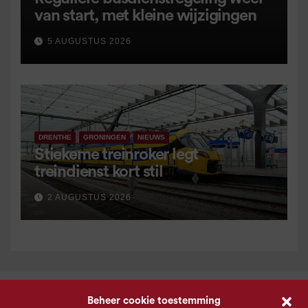
van start, met kleine wijzigingen
5 AUGUSTUS 2026
DRENTHE
GRONINGEN
NIEUWS
Stiekeme treinroker legt
treindienst kort stil
2 AUGUSTUS 2026
Beheer cookie toestemming