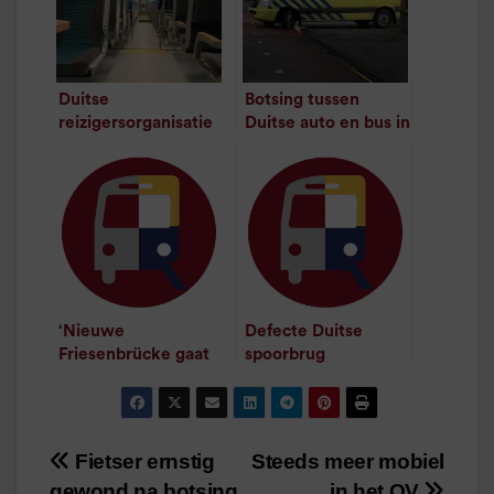
Duitse
Botsing tussen
reizigersorganisatie
Duitse auto en bus in
pleit voor
Herestraat
/
1
minuut leestijd
elektrische
Wunderline
/
1
minuut leestijd
‘Nieuwe
Defecte Duitse
Friesenbrücke gaat
spoorbrug
nog langer duren’
verstoorde
/
1
minuut leestijd
treindienst
/
1
minuut leestijd
Fietser ernstig
Steeds meer mobiel
Bericht
gewond na botsing
in het OV