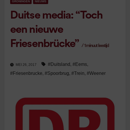
GRONINGEN
NIEUWS
Duitse media: “Toch
een nieuwe
Friesenbrücke”
/
1
minuut leestijd
#Duitsland
,
#Eems
,
MEI 26, 2017
#Friesenbrucke
,
#Spoorbrug
,
#Trein
,
#Weener