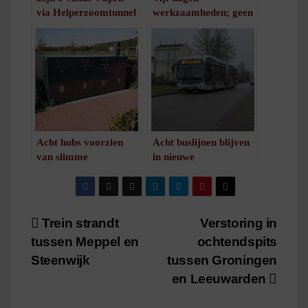
via Helperzoomtunnel
werkzaamheden; geen
/
1
minuut leestijd
treinen richting
Hoogeveen en Dalfsen
/
1
minuut leestijd
Acht hubs voorzien
Acht buslijnen blijven
van slimme
in nieuwe
fietskluizen
dienstregeling toch
/
1
minuut leestijd
rijden
/
1
minuut leestijd
Bericht
Trein strandt
Verstoring in
tussen Meppel en
ochtendspits
navigatie
Steenwijk
tussen Groningen
en Leeuwarden