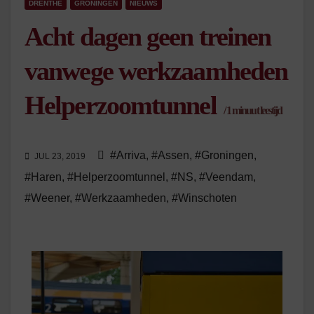
DRENTHE
GRONINGEN
NIEUWS
Acht dagen geen treinen
vanwege werkzaamheden
Helperzoomtunnel
/
1
minuut leestijd
#Arriva
,
#Assen
,
#Groningen
,
JUL 23, 2019
#Haren
,
#Helperzoomtunnel
,
#NS
,
#Veendam
,
#Weener
,
#Werkzaamheden
,
#Winschoten