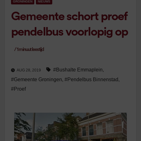
GRONINGEN
NIEUWS
Gemeente schort proef
pendelbus voorlopig op
/
1
minuut leestijd
#Bushalte Emmaplein
,
AUG 28, 2019
#Gemeente Groningen
,
#Pendelbus Binnenstad
,
#Proef