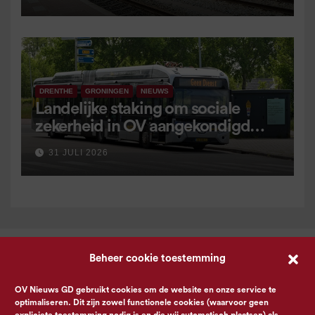
DRENTHE
GRONINGEN
NIEUWS
Landelijke staking om sociale
zekerheid in OV aangekondigd
voor 9 september
31 JULI 2026
Beheer cookie toestemming
OV Nieuws GD gebruikt cookies om de website en onze service te
optimaliseren. Dit zijn zowel functionele cookies (waarvoor geen