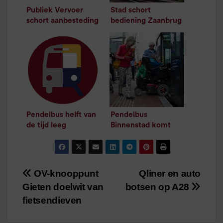
Publiek Vervoer
Stad schort
schort aanbesteding
bediening Zaanbrug
op na kort geding
tijdelijk op
/
1
minuut leestijd
/
1
minuut leestijd
Pendelbus helft van
Pendelbus
de tijd leeg
Binnenstad komt
/
1
minuut leestijd
niet terug
/
1
minuut leestijd
OV-knooppunt
Qliner en auto
Bericht
Gieten doelwit van
botsen op A28
navigatie
fietsendieven