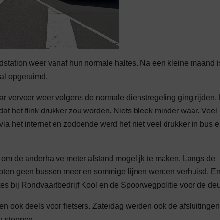
dstation weer vanaf hun normale haltes. Na een kleine maand i
aal opgeruimd.
 vervoer weer volgens de normale dienstregeling ging rijden.
t het flink drukker zou worden. Niets bleek minder waar. Veel
ia het internet en zodoende werd het niet veel drukker in bus e
md om de anderhalve meter afstand mogelijk te maken. Langs de
topten geen bussen meer en sommige lijnen werden verhuisd. E
ltes bij Rondvaartbedrijf Kool en de Spoorwegpolitie voor de deu
n ook deels voor fietsers. Zaterdag werden ook de afsluitingen
g stoppen.