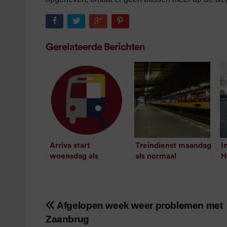
Gerelateerde Berichten
Arriva start
Treindienst maandag
I
woensdag als
als normaal
H
normaal; trein naar
opgestart
t
/
1
minuut leestijd
Zwolle rijdt weer
(situatie 21:45)
/
2
minuten
Afgelopen week weer problemen met
Bericht
leestijd
Zaanbrug