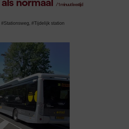
 als normaal
/
1
minuut leestijd
,
#Stationsweg
,
#Tijdelijk station