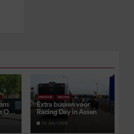
S
DRENTHE
NIEUWS
 om
Extra bussen voor
in OV
Racing Day in Assen
 9
31 JULI 2026