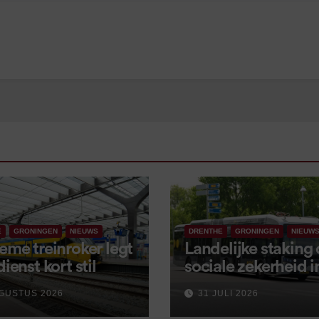
E
GRONINGEN
NIEUWS
DRENTHE
GRONINGEN
NIEUW
eme treinroker legt
Landelijke staking
dienst kort stil
sociale zekerheid 
aangekondigd voor
GUSTUS 2026
31 JULI 2026
september