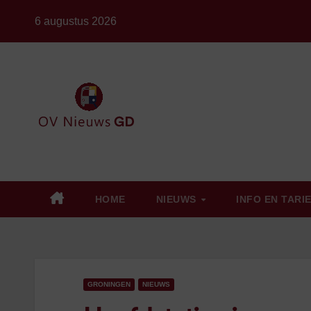
Ga
6 augustus 2026
naar
de
inhoud
HOME
NIEUWS
INFO EN TARI
GRONINGEN
NIEUWS