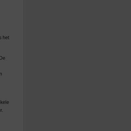
s het
 De
n
nkele
r.