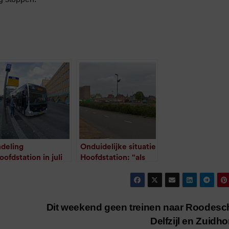
ndeling
Onduidelijke situatie
oofdstation in juli
Hoofdstation: “als
erug nar normaal
een dolle naar het
/
1
minuut leestijd
Zuiderdiep gelopen”
/
1
minuut leestijd
Dit weekend geen treinen naar Roodesc
Delfzijl en Zuidh