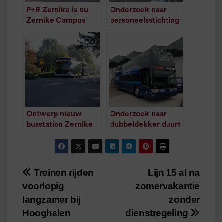
P+R Zernike is nu
Onderzoek naar
Zernike Campus
personeelsstichting
/
1
minuut leestijd
in het OV
/
1
minuut leestijd
Ontwerp nieuw
Onderzoek naar
busstation Zernike
dubbeldekker duurt
Campus uitgetest
langer
/
1
minuut leestijd
/
1
minuut leestijd
Treinen rijden
Lijn 15 al na
Bericht
voorlopig
zomervakantie
navigatie
langzamer bij
zonder
Hooghalen
dienstregeling