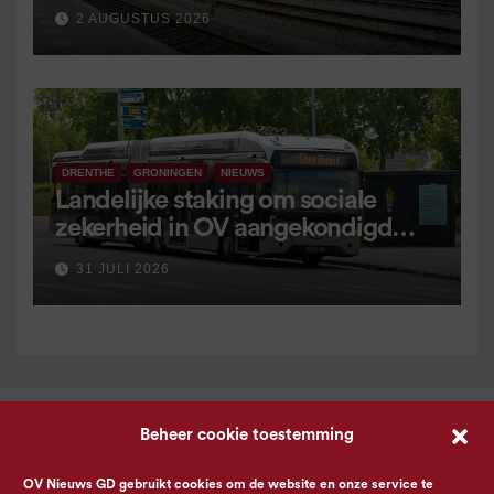
2 AUGUSTUS 2026
DRENTHE
GRONINGEN
NIEUWS
Landelijke staking om sociale
zekerheid in OV aangekondigd
voor 9 september
31 JULI 2026
Beheer cookie toestemming
OV Nieuws GD gebruikt cookies om de website en onze service te