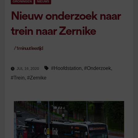
GRONINGEN
NIEUWS
Nieuw onderzoek naar
trein naar Zernike
/
1
minuut leestijd
#Hoofdstation
,
#Onderzoek
,
JUL 16, 2020
#Trein
,
#Zernike