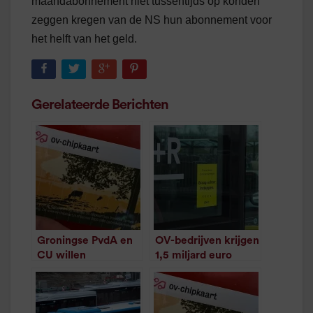
maandabonnement niet tussentijds op konden
zeggen kregen van de NS hun abonnement voor
het helft van het geld.
Gerelateerde Berichten
Groningse PvdA en
OV-bedrijven krijgen
CU willen
1,5 miljard euro
automatische
compensatie van
compensatie staking
overheid
/
1
minuut leestijd
voor