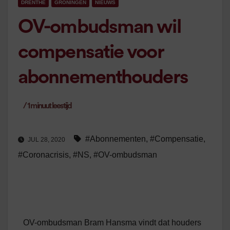
DRENTHE
GRONINGEN
NIEUWS
OV-ombudsman wil
compensatie voor
abonnementhouders
/
1
minuut leestijd
#Abonnementen
,
#Compensatie
,
JUL 28, 2020
#Coronacrisis
,
#NS
,
#OV-ombudsman
OV-ombudsman Bram Hansma vindt dat houders