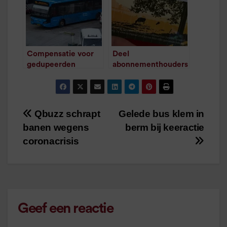
abonnementhouders
/
1
minuut leestijd
Compensatie voor
Deel
gedupeerden
abonnementhouders
omleiding lijn 84
Qbuzz krijgt bij
/
1
minuut leestijd
rituitval voortaan
geld terug
/
1
minuut leestijd
Qbuzz schrapt
Gelede bus klem in
Bericht
banen wegens
berm bij keeractie
navigatie
coronacrisis
Geef een reactie