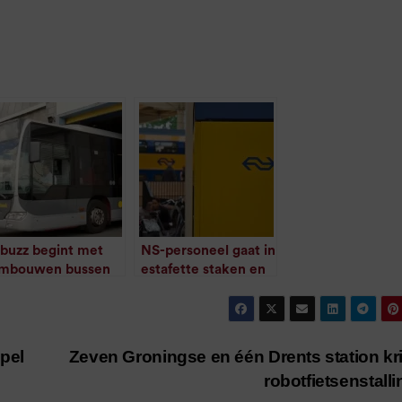
buzz begint met
NS-personeel gaat in
mbouwen bussen
estafette staken en
/
1
minuut leestijd
begint in het
noorden
/
1
minuut leestijd
pel
Zeven Groningse en één Drents station kr
robotfietsenstall