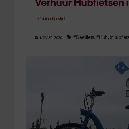
Verhuur Hubfietsen 
/
1
minuut leestijd
#Deelfiets
,
#Hub
,
#Hubfiet
NOV 30, 2020