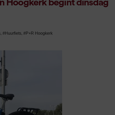
in Hoogkerk begint dinsdag
s
,
#Huurfiets
,
#P+R Hoogkerk