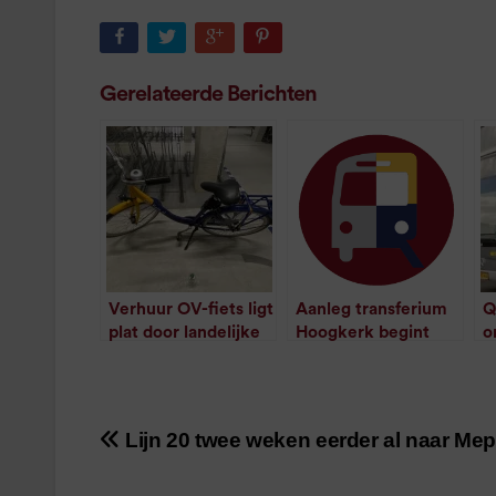
Gerelateerde Berichten
Verhuur OV-fiets ligt
Aanleg transferium
Q
plat door landelijke
Hoogkerk begint
o
storing
volgend jaar
/
1
minuut leestijd
/
1
minuut leestijd
Lijn 20 twee weken eerder al naar Mep
Bericht
navigatie