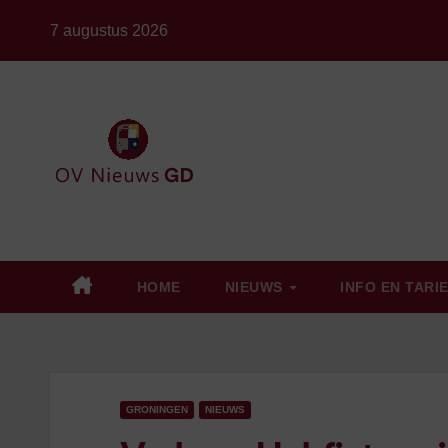
Ga
7 augustus 2026
naar
de
inhoud
HOME
NIEUWS
INFO EN TARI
GRONINGEN
NIEUWS