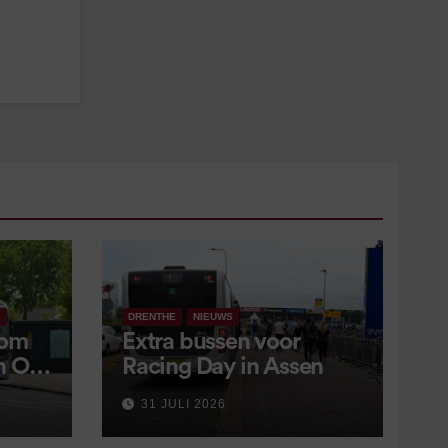
S
DRENTHE
NIEUWS
 om
Extra bussen voor
in OV
Racing Day in Assen
 9
31 JULI 2026