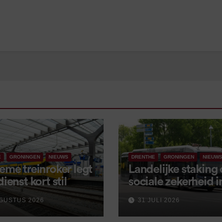
E
GRONINGEN
NIEUWS
DRENTHE
GRONINGEN
NIEUW
eme treinroker legt
Landelijke staking
dienst kort stil
sociale zekerheid 
aangekondigd voor
GUSTUS 2026
31 JULI 2026
september