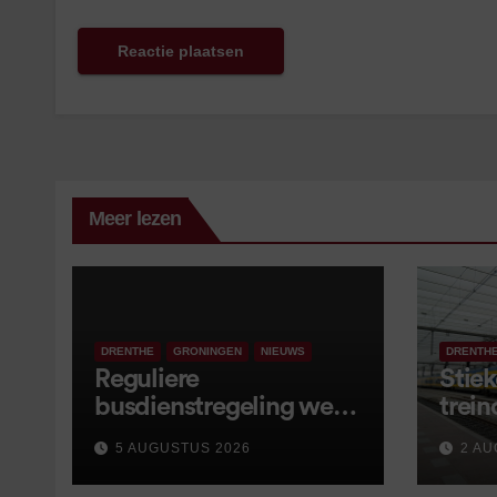
Meer lezen
DRENTHE
GRONINGEN
NIEUWS
DRENTH
Reguliere
Stiek
busdienstregeling weer
trein
van start, met kleine
5 AUGUSTUS 2026
2 AU
wijzigingen